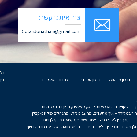
צור איתנו קשר:
GolanJonathan@gmail.com
דרכון פורטוגלי
דרכון ספרדי
כתבות ומאמרים
דין
ליקויים ברכוש משותף – גג, מעטפת, חניון וחדר מדרגות
חור במסירה – איך מתעדים, מחשבים נזק, ומתנהלים מול יזם/קבלן
עורך דין ליקויי בניה – ייצוג משפטי מקצועי נגד קבלן ויזם
ולן משרד עורכי דין – ליקויי בניה
ביטול צוואה בשל פגם צורני או זיוף