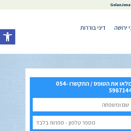
GolanJona
י ירושה
דיני בוררות
פתח סרגל 
מלאו את הטופס / התקשרו 054-
598714