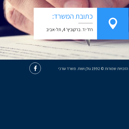
כתובת המשרד:
רח' י.ד. ברקוביץ' 4, תל-אביב
כל הזכויות שמורות © 1992 גולן ושות. משרד עורכי