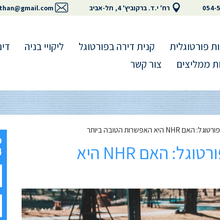
054-
רח' י.ד. ברקוביץ' 4, תל-אביב
than@gmail.com
ת פורטוגלית
קנית דירה בפורטוגל
ליקויי בניה
דינ
ת ממליצים
צור קשר
היא האפשרות הטובה ביותר
מסים לנוודים דיגיטליים בפורטוגל: האם NHR היא
4