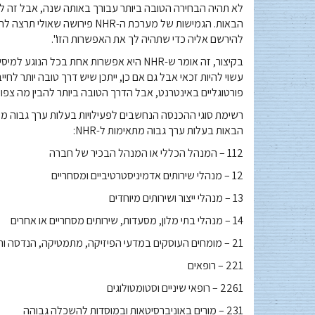
הבאות. הגמישות של מערכת ה-NHR
להירשם אליה כדי שתהיה לך את האפשרות הזו".
בקיצור, זה אומר ש-NHR היא אפשרות אחת ב
פורטוגליים באינטרנט, אבל הדרך הטובה ביותר להבין מה צפוי 
הבאות בעלות ערך גבוה מתאימות ל-NHR:
112 – המנהל הכללי או המנהל הבכיר של חברה
12 – מנהלי שירותים אדמיניסטרטיביים ומסחריים
13 – מנהלי ייצור ושירותים מיוחדים
14 – מנהלי בתי מלון, מסעדות, שירותים מסחריים או אחרים
21 – מומחים העוסקים במדעי הפיזיקה, מתמטיקה, הנדסה ותחומים טכניים דומים
221 – רופאים
2261 – רופאי שיניים וסטומטולוגים
231 – מורים באוניברסיטאות ובמוסדות להשכלה גבוהה