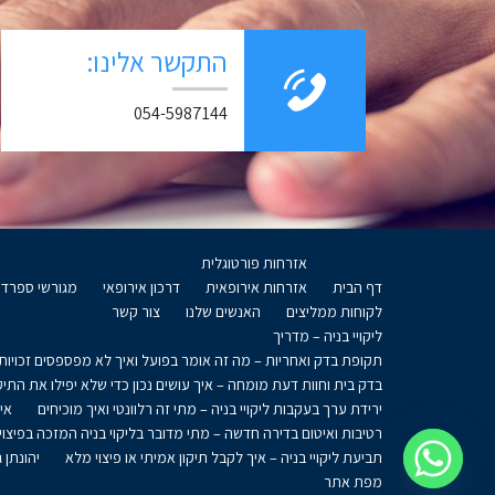
התקשר אלינו:
054-5987144
אזרחות פורטוגלית
דף הבית
אזרחות אירופאית
דרכון אירופאי
מגורשי ספרד
לקוחות ממליצים
האנשים שלנו
צור קשר
ליקויי בניה – מדריך
תקופת בדק ואחריות – מה זה אומר בפועל ואיך לא מפספסים זכויות
בדק בית וחוות דעת מומחה – איך עושים נכון כדי שלא יפילו את התיק
ירידת ערך בעקבות ליקויי בניה – מתי זה רלוונטי ואיך מוכיחים
אי
רטיבות ואיטום בדירה חדשה – מתי מדובר בליקוי בניה המזכה בפיצוי
תביעת ליקויי בניה – איך לקבל תיקון אמיתי או פיצוי מלא
יהונתן ג
מפת אתר