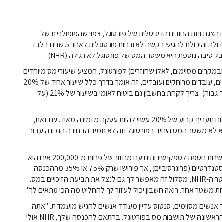
ם הצגת ויזת הנוודים הדיגיטלית של פורטוגל, צפוי שהפופולריות של
המדינה תמשיך לגדול. מזג אוויר טוב, קהילת נוודים דיגיטלית גדולה והיכולת להגיש בקשה לאזרחות פורטוגלית לאחר 5 שנים בלבד
 סיבה נוספת היא משטר המס של פורטוגל לא רגילה (NHR).
ים (ובמקרים מסוימים, לאלו שחוזרים) לפורטוגל, המציע שיעורי מס מיוחדים
ל-10 השנים הראשונות. במקרה של נוודים דיגיטליים, פרילנסרים, עובדים מרוחקים ועובדים, זה אומר בדרך כלל שיעור אחיד של 20%
על הכנסה מזכה (המכונה לעתים קרובות פעילויות בעלות ערך גבוה). צריך לקחת בחשבון גם ביטוח לאומי בשיעור של 21% (על
עבור נוודים דיגיטליים רבים, במיוחד בעלי הכנסה גבוהה, תשלום תעריף קבוע של 20% עשוי להיות עסקה מזמינה מאוד. עם זאת,
 סנטוס מ-Tax Team Consulting מציינת ש-NHR הוא לא משטר המס היחיד בפורטוגל וזה לא תמיד הבחירה הנכונה עבור
"NHR היא אפשרות אחת, אבל היא לא האפשרות היחידה. אפשרות נוספת לספקי שירותים עם מחזור של פחות מ-200,000 אירו היא
ה-Simplified Regime, שמשתמש בשיעורי מס פורטוגליים סטנדרטיים (פרוגרסיביים), אך פירושו שרק 75% או 35% מההכנסה
שלכם מחויבים במס, בהתאם לשירותים הניתנים. בניגוד למשטר ה-NHR, מסלול זה מאפשר לך גם לנצל את תביעת הזיכויים במס.
בה ביותר עבור אנשים מסוימים, סנטוס עדיין מעודד אנשים להגיש מועמדות. "אתה
מקבל רק אפשרות אחת להגיש בקשה ל-NHR, שהיא בשנה הראשונה של תושבות מס בפורטוגל. בהתאם להכנסה שלך, NHR אולי