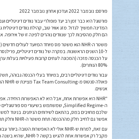
פורסם: נובמבר 2022 ועדכון אחרון: נובמבר 2022
פורטוגל היא כבר זמן רב יעד פופולרי עבור נוודים דיגיטליים וע
הם חלק מהסיבות לכך שנוודים נוהרים לפינה זו של אירופה. אבל
משטר ה-NHR הוא משטר מס מיוחד המיועד לעולים חדש
80% הנותרים).
פאולה
אנשים.
אפשר גם לחייב חלק מההכנסה תחת משטר ה-NHR וחלק תחת משטר אחר. רואה חשבון יכול לעזור לך להחליט מה הכי מתאים לך".
עם זאת, למרות ש-NHR אולי לא האפשרות הטו