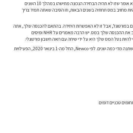
לא תהיה הבחירה הטובה ביותר עבורך באותה שנה, אבל זה לא אומר שזו לא תהיה הבחירה הנכונה מתישהו במהלך 10 השנים
 פירושה שאולי תרצה להיות מחויב במס תחתיה בשנים הבאות, וזו הסיבה שאתה תמיד צריך
כל הנוגע למיסים בפורטוגל, אבל זו לא האפשרות היחידה. בהתאם להכנסה שלך, אתה
עשוי להיות זכאי אבל גם אם כן, ייתכן שיש דרך טובה יותר לחייב את ההכנסה שלך במס. יש הרבה מאמרים על NHR ומיסים
להיות נטל המס שלך היא על ידי שיחה עם רואה חשבון פורטוגלי.
רשימת סוגי ההכנסה הנחשבים לפעילויות בעלות ערך גבוה משתנה מדי כמה שנים. לפי Newco, החל מה-1 בינואר 2020, הפעילויות