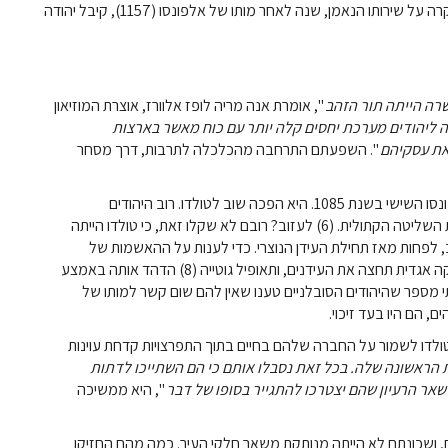
ומקומות נוספים, שבהם הוקמו עד מהרה קהילות חדשות. כהוקרה על שירותו הנאמן, שנה לאחר מותו של אלפונסו (1157), קיבל יהודה
ה הייתה תור הזהב
", אומרת אנה מריה לופז אלוורז, אוצרת המוזיאון
 ליהודים מערכת יחסים קלה יותר עם כוח מאשר בארצות
את עסקיהם
". השפעתם התרחבה מהכלכלה לתרבות, דרך מסחר
העיר טולייטולה השתלטה על ידי הצבא הנוצרי של המלך אלפונסו השישי בשנת 1085. היא הפכה שוב לטולדו. רוב היהודים
המתגוררים באזור המכונה "מדינת אל-יהוד" החליטו לקבל את השליטה הקתולית. (6) לעזוב? רובם לא שקלו זאת, כי טולדו הייתה
 לפחות מאז תחילת העידן הנוצרי. כדי לענות על ההאשמות של
"התאבדות", (7) הם טענו שהם נמצאים בארץ זו זמן רב. הצדקה אגדית תחצה את העידנים, ותאופיל גוטייה (8) הדהד אותה באמצע
 מספר שהיהודים הסובלניים טענו שאין להם שום קשר למותו של
, הם היו בעד זיכוי.
טולדו לשמור על החברה שלהם בחיים בתוך התפרצויות קדחת עוינות
יהודית הראשונה שלה. בכל זאת נסבלו אותם כי הם השתייכו לדתות
ישאר הרעיון שהם יצטרכו להתגייר בסופו של דבר
", היא ממשיכה
ם, ושכונתם לא הייתה מנותקת משאר חלקי העיר. כמה מהם החזיקו