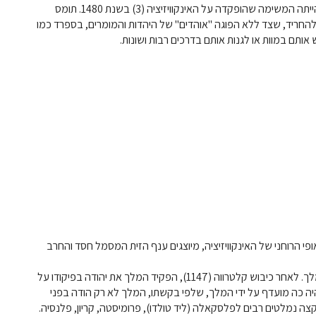
האחרונים לנוצרים טובים וכנים ולמנוע מהם לחזור ליהדות. זו הייתה המשימה שהופקדה על האינקוויזיציה (3) בשנת 1480. תומס
 להחריד, שצד ללא הפוגה "אוהדים" של היהדות והמומרים, בספרד כמו
ותם במוות או לגנות אותם בדרכים רבות ושונות.
י הרוחני של האינקוויזיציה, מיוצגים ענף הזית המסמל חסד והחרב
יהודה בן יוסף בן עזרא (נשי) (4) נהנה מהשפעה ניכרת על המלך. לאחר כיבוש קלטרווה (1147), הפקיד המלך את יהודה בפיקודו על
יה כה מועדף על ידי המלך, שלפי בקשתו, המלך לא רק הודה בפני
ה נמלטים רבים לפלסקאלה (ליד טולדו), פרומיסטה, קריון, פלנסיה.