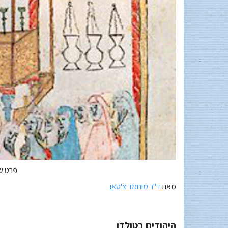
פרט של הגדה 
מאת
ד"ר מוחמד צ'טאו
היהודים בטולדו