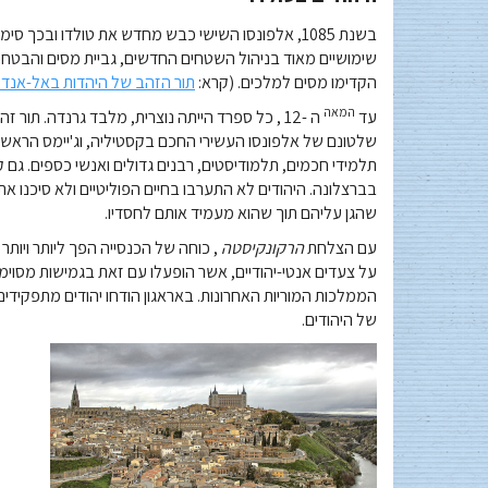
בשנת 1085, אלפונסו השישי כבש מחדש את טולדו ובכך 
שימושיים מאוד בניהול השטחים החדשים, גביית מסים והבטחת
הקדימו מסים למלכים. (קרא:
תור הזהב של היהדות באל-אנדלו
המאה
עד
ה -12 , כל ספרד הייתה נוצרית, מלבד גרנדה. ת
שלטונם של אלפונסו העשירי החכם בקסטיליה, וג'יימס הראשון 
תלמידי חכמים, תלמודיסטים, רבנים גדולים ואנשי כספים. גם ק
בברצלונה. היהודים לא התערבו בחיים הפוליטיים ולא סיכנו את
שהגן עליהם תוך שהוא מעמיד אותם לחסדיו.
עם הצלחת
הרקונקיסטה
על צעדים אנטי-יהודיים, אשר הופעלו עם זאת בגמישות מסוימת
הממלכות המוריות האחרונות. באראגון הודחו יהודים מתפקידים
של היהודים.