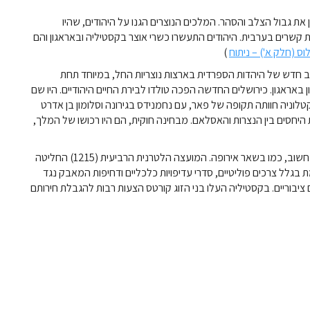
סימן את גבול הצלב והסהר. המלכים הנוצרים הגנו על היהודים, שהיו
 קשרים בערבית. היהודים התעשרו כשרי אוצר בקסטיליה ובאראגון והם
ס (חלק א') – ניתוח
)
ור זהב חדש של היהדות הספרדית בארצות נוצריות החל, במיוחד תחת
באראגון. כירושלים החדשה הפכה טולדו לבירת החיים היהודיים. היו שם
טלוניה חוותה תקופה של פאר, עם נחמנידס בגירונה וסלומון בן אדרט
 היחסים בין הנצרות והאסלאם. מבחינה חוקית, הם היו רכושו של המלך,
, כוחה של הכנסייה הפך ליותר ויותר חשוב, כמו בשאר אירופה. המועצה הלטרנית הרביעית (1215) החליטה
 בגלל צרכים פוליטיים, סדרי עדיפויות כלכליים ודחיפות המאבק נגד
 ציבוריים. בקסטיליה העלו בני הזוג קורטס הצעות רבות להגבלת חירותם