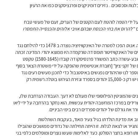
ת וסכסוכים. . נזירים דומיניקנים ופרנציסקנים כפו את הרעיון
שיחרר, על ידי הטפה לוהטת לעם הקטנים של הערים, זעם של מעשי טבח
ם "
להרוס את בתי הכנסת שבהם אויבי אלוהים והכנסייה התמסרו
.
אנוס
הפכו למטרה של האינקוויזיציה נוצרה ב 1478 כדי להילחם נגד
ן 1485 ל-1500, 90% מקורבנות הנזירים של האינקוויזיטור תומס דה טורקמדה היו ממוצא יהודי. המדינה זכתה
). במאה השבע-עשרה כתב המשורר פרנסיסקו דה קובדו (1580-1645) טקסט
 של זקני ציון" [חוברת אנטישמית שהופקה על ידי משטרת הצאר בסוף
. קובדו מספר לנו שהיהודים נפגשים באיסטנבול כדי לתכנן מעשים רעים נגד
שבה חזרו היהודים לספרד. כיום יש רק כ-15,000 יהודים בספרד וגזירת הגירוש בוטלה רשמית רק
ד לאורך מאות שנים שהמוניטין הפילוסופי שלו מעולם לא דעך. העבודה הנרחבת שלו,
ידים במרכז המחשבה יהודית עכשווית. הוא נחקר בהרחבה על ידי ליאו
ב את מדינת הולדתו בגיל צעיר מאוד, בעקבות השתלטות
גייר או לצאת לגלות. זו הייתה תחילתה של נדודים ממושכים שהובילו
תו רופא בחצר הסולטן. כעד לאלימות שעשו נוצרים ומוסלמים כלפי בני