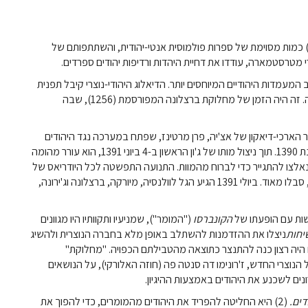
מהלך התקופה הכואבת של המוות השחור (1346-1353), (1) כמות מסוימת של ספרות פולמוסית אנטי-יהודית, והשתתפותם של
 מטרסטמארה, עודדו את דחיית היהדות ורדיפות יהודים ספרדים.
מעמדות היהודיים המיוחסים יותר. הדיאלוג היהודי-נוצרי קיבל תפנית
חדשה והעולם הנוצרי ראה בהמרה פתרון לנוכחות המיעוט הזה. זה היה הזמן של מחלוקת ברצלונה המפורסמת (1256), שבה
הארכי-דיאקון של אצ'יה, פרן מרטינז, שפתח במערכה נגד היהודים
בשנת 1378. תנועה זו התחזקה כאשר מונה לארכיבישוף בשנת 1390. תוך ניצול מותו של ג'ון הראשון ב-4 ביוני 1391, הוא עורר מהומה
אלצו להתגייר כדי לברוח מהמוות. התנועה התפשטה לכל היודריאס של
אנדלוסיה וקסטיליה; אלה של טולדו וקורדובה, הפורחות ביותר, סבלו מאוד. ביולי 1391 הגיע הגל לוולנסיה, מיורקה, ברצלונה וג'ירונה,
ות עם הופעתו של
הקונברסו
("המומר"), שמניעיו ותקוותיו היו מגוונים
יחות
ניצלו את ההזדמנות להשתלב באופן מלא בחברה הנוצרית ולהשיג
 היה רצון כנה להתנצר כתוצאה מהטבילתם הכפויה. "מחלוקת"
י וג'וזף אלבו על הנוצרי החדש, ז'רונימו דה סנטה פה (חוזה האלורקי), על הנושאים
רונים לשכנע את היהודים באמצעות ההיגיון.
דים.
(2) היא החליטה להפריד את היהודים מהמומרים, כדי להפוך את