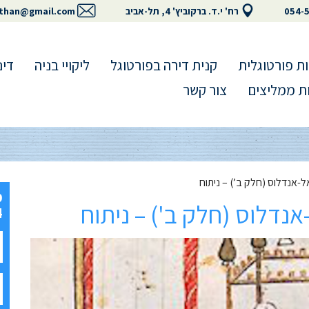
054-
רח' י.ד. ברקוביץ' 4, תל-אביב
than@gmail.com
ת פורטוגלית
קנית דירה בפורטוגל
ליקויי בניה
דינ
ת ממליצים
צור קשר
-אנדלוס (חלק ב’) – ניתוח
נדלוס (חלק ב') – ניתוח
4