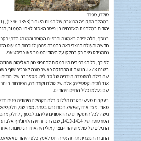
טולדו, ספרד
ב
יהודים במלחמת האזרחים בין פיטר האכזר לאחיו הממזר, הנרי
בנוסף, חלה ירידה באמונה והרפיית המוסר והמנהג הדתי בקרב ה
נחמנידס ניצח רק בחלקו על היהודי המומר פאו כריסטיאני.
לפיכך, כל המרכיבים היו במקום להתפוצצות האלימות שתוזמר 
שהובילה להשמדת היודריה של סביליה. מספר רב של יהודים נ
שם נעלמו כליל החיים היהודיים.
בעקבות מעשי הטבח הללו קיבלה הקהילה היהודית פנים חדש
מאוד. מצד אחד,
שיחות
הכוח נהגו בסתר. מצד שני, חלק
מהש
גישה לכל התפקידים שהיו אסורים עליהם. לבסוף, לחלק מהם
הטורטוסה של 1413-1414, שבה דנו זרחיה הלו
הרגילים של פולמוס יהודי-נוצרי, אולי היה אחד הניסיונות האח
החברה הנוצרית תהתה איזה יחס לאמץ כלפי היהודים
והמתנג