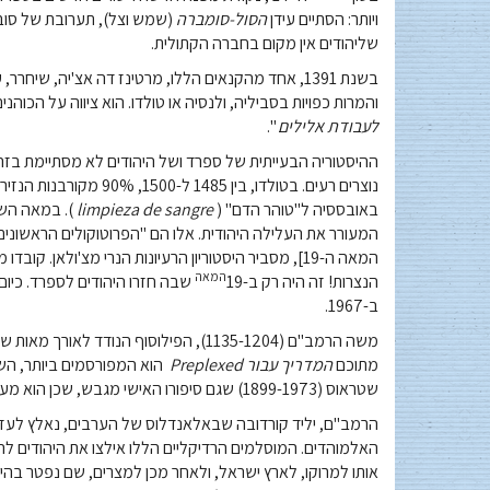
ויותר: הסתיים עידן
הסול-סומברה
(שמש וצל), תערובת של סובלנו
שליהודים אין מקום בחברה הקתולית.
בשנת 1391, אחד מהקנאים הללו, מרטינז דה אצ'יה, 
והמרות כפויות בסביליה, ולנסיה או טולדו. הוא ציווה על הכוהני
לעבודת אלילים
".
ההיסטוריה הבעייתית של ספרד ושל היהודים לא מסתיימת בזה
נוצרים רעים. בטולדו, בי
באובססיה ל"טוהר הדם" (
limpieza de sangre
המעורר את העלילה היהודית. אלו הם "הפרוטוקולים הראשונים
המאה ה-19], מסביר היסטוריון הרעיונות הנרי מצ'ולאן
המאה
הנצרות! זה היה רק ​​ב-19
ב-1967.
משה הרמב"ם (1135-1204), הפילוסוף הנוד
מתוכם
המדריך עבור Preplexed
הוא המפורסמים ביותר, השר
שטראוס (1899-1973) שגם סיפורו האישי מגבש, שכן הוא מעורר את גורלם של יהודים ספרדים רבים בימי הביניים.
הרמב"ם, יליד קורדובה שבאלאנדלוס של הערבים, נאלץ לעזו
האלמוהדים. המוסלמים הרדיקליים הללו אילצו את היהודים להת
אותו למרוקו, לארץ ישראל, ולאחר מכן למצרים, שם נפטר בהיו