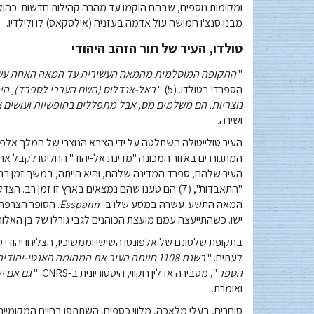
מבנו סנצ'ו חמישה עול אדמה בעזניה (אילסקאס) לו ולילדיו.
טולדו, העיר של תור הזהב היהודי
"
התקופה המוסלמית מהמאה העשירית עד המאה האחת עשר
הספרדי בטולדו. (5) "
באל-אנדלוס (השם הערבי לספרד), היה
נוצריות. הם משלמים מס, אבל מתפללים בחופשיות ועושים 
ושירה.
העיר שלהם, ספרד המדינה שלהם, והיא הייתה, במשך זמן רב,
המאה התשע-עשרה במסע שלו ב-
Esspann
. הסופר הצרפתי
ישו. כשהתייעצה עמם מועצת הכוהנים לגבי גורלו של בן האלוהים
בתקופת שלטונם של אלפונסו השישי וממשיכיו, הצליחו יהודי 
לעתים. "
בשנת 1108 חוותה העיר את המהומה האנטי-
הספר
", מסבירה אדלין רוקווי, היסטוריונית ב-CNRS. "
גם אם י
ואומרת.
סוחרים, בעלי מלאכה, מלווי כספים, השתתפו בחיים המקומיי