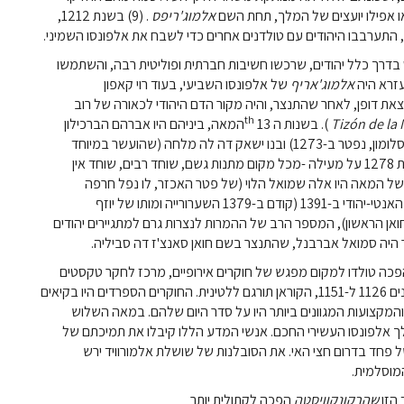
או אפילו יועצים של המלך, תחת השם
אלמוג'ריפס
. (9) בשנת 1212,
התערבבו היהודים עם טולדנים אחרים כדי לשבח את אלפונסו השמיני.
בדרך כלל יהודים, שרכשו חשיבות חברתית ופוליטית רבה, והשתמשו
אלמוג'אריף
של אלפונסו השביעי, בעוד רוי קאפון
את דופן, לאחר שהתנצר, והיה מקור הדם היהודי לכאורה של רוב
th
Tizón de la
). בשנות ה 13
המאה, ביניהם היו אברהם הברכילון
ושניים שהשתייכו לאלפונסו העשירי החכם: צ'ולמה (זולמה או סלומון, נפטר ב-1273) ובנו ישאק דה לה מלחה (שהועשר במיוחד
בהשכרת מיסים וממכרות מלח מלכותיים, וגינתה לגרדום בשנת 1278 על מעילה -מכל מקום מתנות גשם, שוחד רבים, שוחד אין
 של המאה היו אלה שמואל הלוי (של פטר האכזר, לו נפל חרפה
ב-1360), מאייר אבנאמיאס ואברהם בן צ'ארסה. לאחר המרד האנטי-יהודי ב-1391 (קודם ב-1379 השערורייה ומותו של יוזף
ואן הראשון), המספר הרב של ההמרות לנצרות גרם למתגיירים יהודים
היה סמואל אברבנל, שהתנצר בשם חואן סאנצ'ז דה סביליה.
פכה טולדו למקום מפגש של חוקרים אירופיים, מרכז לחקר טקסטים
חילוניים וקדושים ללא אח ורע, ולמקום שבו, לראשונה, בין השנים 1126 ל-1151, הקוראן תורגם ללטינית. החוקרים הספרדים היו בקיאים
 והמקצועות המגוונים ביותר היו על סדר היום שלהם. במאה השלוש
לך אלפונסו העשירי החכם. אנשי המדע הללו קיבלו את תמיכתם של
ל-אנדלוס. שכן מאז 1147 נשבה רוח של פחד בדרום חצי האי. את הסובלנות של שושלת אלמורוויד ירש
מוסלמית.
שהרקונקוויסטה
הפכה לקתולית יותר