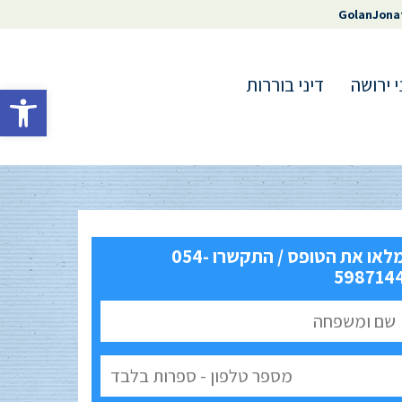
GolanJona
י ירושה
דיני בוררות
פתח סרגל 
מלאו את הטופס / התקשרו 054-
598714