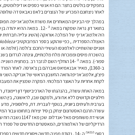
בתפקידים בולטים בחצר: הם היו אנשי כספים או דיפלומטים, 
לאחר ניצחונם המכריע של הנוצרים בלאס נאבאס דה טולוסה, 
במהלך ימי הביניים המאוחרים את משרת
אלמוג'אריפה
תפוס 
ה
בתואר דון. נראה שמקורו במאה
-12 . במאה ההיא יהודה בן עזרא היה
היה
אלמוג'אריף
של המלכה אוראקה (והשיג עלייה חברתית יוצ
האצולה הספרדית. , כפי שהוקע בספר הפרובוקטיבי
 Nobleza
ה
ספור-). במאה
-14 הוחלף השם לגזבר רב. במחצית השנייה
פיצ'ון,
אלמוג'אריפה
ורואה החשבון הראשי של אנריקה השני וח
לקחת אחריות על האוצר המלכותי. המקרה שמציין את המעבר 
במאה האחת עשרה, בהנהגתו של הארכיבישוף דון ריימונדו, ה
בערבית ולעיתים ביוונית, בנוסף לעברית. דת, פילוסופיה, מדע
עשרה תרגם האסטרונום יצחק בן סיד יצירות בתחומו עבור המ
אנשי דת משותפים מא
הרדיקליזם של האלמוהדים, המאסטרים החדשים של ספרד ה
המאה
בסוף
ה -14 , נקודת מפנה חדשה וייסורים חדשים בספרד הזו