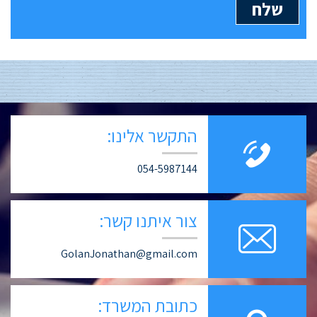
התקשר אלינו:
054-5987144
צור איתנו קשר:
GolanJonathan@gmail.com
כתובת המשרד: