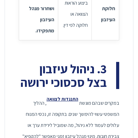
ביצוע הוראות
חלוקת
ושחרור מנהל
הצוואה או
העיזבון
העיזבון
חלוקה לפי דין.
מתפקידו.
3. ניהול עיזבון
בצל סכסוכי ירושה
התנגדות לצוואה
במקרים שבהם מוגשת
, ההליך
המשפטי עשוי להימשך שנים. בתקופה זו, נכסי המנוח
עלולים לעמוד ללא ניהול, מה שמוביל לירידת ערך או
צבירת חובות. מינוי מנהל עיזבון זמני מאפשר "להקפיא"