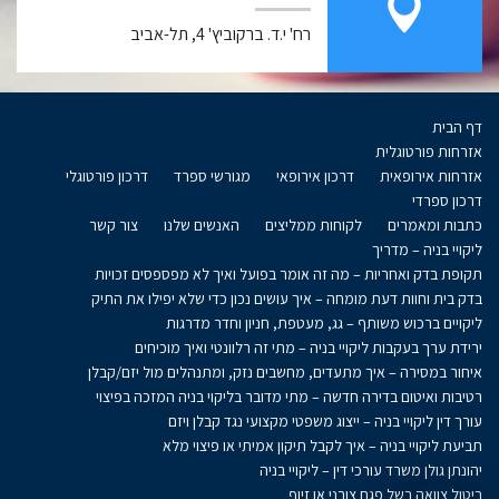
רח' י.ד. ברקוביץ' 4, תל-אביב
דף הבית
אזרחות פורטוגלית
אזרחות אירופאית
דרכון אירופאי
מגורשי ספרד
דרכון פורטוגלי
דרכון ספרדי
כתבות ומאמרים
לקוחות ממליצים
האנשים שלנו
צור קשר
ליקויי בניה – מדריך
תקופת בדק ואחריות – מה זה אומר בפועל ואיך לא מפספסים זכויות
בדק בית וחוות דעת מומחה – איך עושים נכון כדי שלא יפילו את התיק
ליקויים ברכוש משותף – גג, מעטפת, חניון וחדר מדרגות
ירידת ערך בעקבות ליקויי בניה – מתי זה רלוונטי ואיך מוכיחים
איחור במסירה – איך מתעדים, מחשבים נזק, ומתנהלים מול יזם/קבלן
רטיבות ואיטום בדירה חדשה – מתי מדובר בליקוי בניה המזכה בפיצוי
עורך דין ליקויי בניה – ייצוג משפטי מקצועי נגד קבלן ויזם
תביעת ליקויי בניה – איך לקבל תיקון אמיתי או פיצוי מלא
יהונתן גולן משרד עורכי דין – ליקויי בניה
ביטול צוואה בשל פגם צורני או זיוף