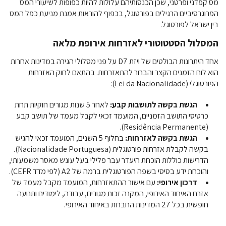
מס קפדני ופרטני, שכן הכנסותיהם עלולות להיות כפופות לשיעורי המס
הפרוגרסיביים הרגילים בפורטוגל, בכפוף להוראות אמנת מניעת כפל המס
בין ישראל לפורטוגל.
המסלול הסטטוטורי לאזרחות אירופת מלאה
אחד היתרונות הבולטים של ויזת D7 על פני מסלולי הגירה במדינות אחרות
הוא לוח הזמנים הקצר והברור להתאזרחות. בהתאם לחוק האזרחות
הפורטוגלי (Lei da Nacionalidade):
הגשת בקשה לתושבות קבע:
לאחר 5 שנות מגורים חוקיות תחת
כרטיסי התושב הזמניים, המועמד זכאי לקבל מעמד של תושב קבע
(Residência Permanente).
הגשת בקשה לאזרחות:
בחלוף 5 השנים, המועמד זכאי להגיש
בקשה לקבלת אזרחות פורטוגלית (Nacionalidade Portuguesa).
הדרישות כוללות הוכחת היעדר עבר פלילי בעל עונש מאסר משמעותי,
והוכחת ידע בסיסי בשפה הפורטוגלית ברמה של A2 (לפי מדד CEFR).
דרכון אירופי:
עם אישור ההתאזרחות, המועמד מקבל מעמד של
אזרח האיחוד האירופי, המקנה זכות מגורים, עבודה, לימודים ותנועה
חופשית בכל 27 המדינות החברות באיחוד האירופי.