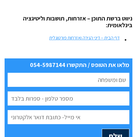
ניווט ברשת התוכן – אזרחות, תושבות וליטיגציה
בינלאומית:
דף הבית – דיני הגירה ואזרחות פורטוגלית
מלאו את הטופס / התקשרו 054-5987144