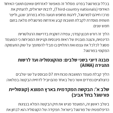
בכלל ובפורטוגל בפרט. מסלול זה מאפשר לאזרחים שאינם תושבי האיחוד
האירופי (Third-country nationals), לרבות ישראלים, להעתיק את
מרכז חייהם לפורטוגל, ליהנות מחופש תנועה מלא במרחב שנגן, ולייצר
תשתית מוסדרת לקבלת תושבות קבע ואזרחות פורטוגלית מלאה בתום
חמש שנים.
הליך זה דורש תכנון קפדני, עמידה דווקנית בדרישות הרגולטוריות
הדינמיות, והצגה מובנית של ראיות פיננסיות וקנייניות המוכיחות כי המועמד
מסוגל לכלכל את עצמו ואת התלויים בו מבלי להסתמך על שוק התעסוקה
המקומי בפורטוגל.
מבנה דיוני בשני שלבים: מהקונסוליה ועד לרשות
ההגירה (AIMA)
הליך קבלת מעמד התושבות מכוח ויזת D7 מבוסס על שני שלבים
כרונולוגיים נפרדים אשר כשל באחד מהם יוביל לדחיית הבקשה במלואה:
שלב א': הבקשה המקדמית בארץ המוצא (קונסוליית
פורטוגל בתל אביב)
בשלב ראשון זה, המועמד מגיש את תיק הבקשה המלא בנציגות
הדיפלומטית של פורטוגל בישראל. תפקידה של הקונסוליה הוא לבחון את