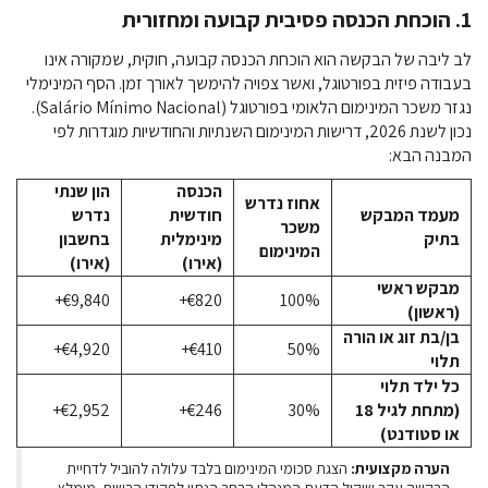
1. הוכחת הכנסה פסיבית קבועה ומחזורית
לב ליבה של הבקשה הוא הוכחת הכנסה קבועה, חוקית, שמקורה אינו
בעבודה פיזית בפורטוגל, ואשר צפויה להימשך לאורך זמן. הסף המינימלי
נגזר משכר המינימום הלאומי בפורטוגל (Salário Mínimo Nacional).
נכון לשנת 2026, דרישות המינימום השנתיות והחודשיות מוגדרות לפי
המבנה הבא:
הכנסה
הון שנתי
אחוז נדרש
מעמד המבקש
חודשית
נדרש
משכר
בתיק
מינימלית
בחשבון
המינימום
(אירו)
(אירו)
מבקש ראשי
€9,840+
€820+
100%
(ראשון)
בן/בת זוג או הורה
€4,920+
€410+
50%
תלוי
כל ילד תלוי
(מתחת לגיל 18
30%
€246+
€2,952+
או סטודנט)
הערה מקצועית:
הצגת סכומי המינימום בלבד עלולה להוביל לדחיית