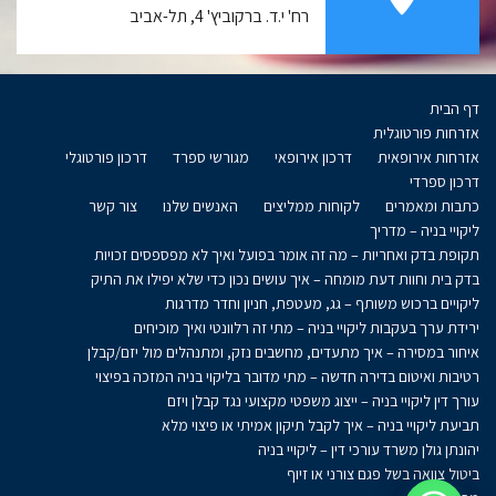
רח' י.ד. ברקוביץ' 4, תל-אביב
דף הבית
אזרחות פורטוגלית
אזרחות אירופאית
דרכון אירופאי
מגורשי ספרד
דרכון פורטוגלי
דרכון ספרדי
כתבות ומאמרים
לקוחות ממליצים
האנשים שלנו
צור קשר
ליקויי בניה – מדריך
תקופת בדק ואחריות – מה זה אומר בפועל ואיך לא מפספסים זכויות
בדק בית וחוות דעת מומחה – איך עושים נכון כדי שלא יפילו את התיק
ליקויים ברכוש משותף – גג, מעטפת, חניון וחדר מדרגות
ירידת ערך בעקבות ליקויי בניה – מתי זה רלוונטי ואיך מוכיחים
איחור במסירה – איך מתעדים, מחשבים נזק, ומתנהלים מול יזם/קבלן
רטיבות ואיטום בדירה חדשה – מתי מדובר בליקוי בניה המזכה בפיצוי
עורך דין ליקויי בניה – ייצוג משפטי מקצועי נגד קבלן ויזם
תביעת ליקויי בניה – איך לקבל תיקון אמיתי או פיצוי מלא
יהונתן גולן משרד עורכי דין – ליקויי בניה
ביטול צוואה בשל פגם צורני או זיוף