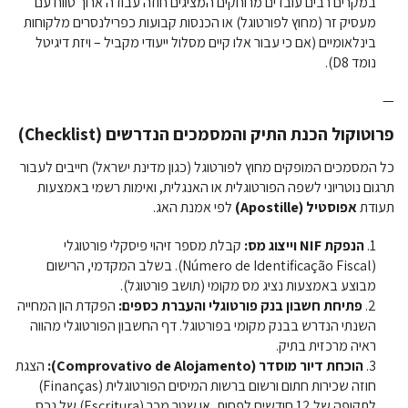
במקרים רבים עובדים מרוחקים המציגים חוזה עבודה ארוך טווח עם
מעסיק זר (מחוץ לפורטוגל) או הכנסות קבועות כפרילנסרים מלקוחות
בינלאומיים (אם כי עבור אלו קיים מסלול ייעודי מקביל – ויזת דיגיטל
נומד D8).
—
פרוטוקול הכנת התיק והמסמכים הנדרשים (Checklist)
כל המסמכים המופקים מחוץ לפורטוגל (כגון מדינת ישראל) חייבים לעבור
תרגום נוטריוני לשפה הפורטוגלית או האנגלית, ואימות רשמי באמצעות
תעודת
אפוסטיל (Apostille)
לפי אמנת האג.
הנפקת NIF וייצוג מס:
קבלת מספר זיהוי פיסקלי פורטוגלי
(Número de Identificação Fiscal). בשלב המקדמי, הרישום
מבוצע באמצעות נציג מס מקומי (תושב פורטוגל).
פתיחת חשבון בנק פורטוגלי והעברת כספים:
הפקדת הון המחייה
השנתי הנדרש בבנק מקומי בפורטוגל. דף החשבון הפורטוגלי מהווה
ראיה מרכזית בתיק.
הוכחת דיור מוסדר (Comprovativo de Alojamento):
הצגת
חוזה שכירות חתום ורשום ברשות המיסים הפורטוגלית (Finanças)
לתקופה של 12 חודשים לפחות, או שטר מכר (Escritura) של נכס