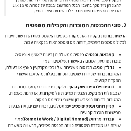
הבקשה עקב שיקול הדעת המנהלי הרחב הנתון לפקידי הרשות. מומלץ
להציג הון נזיל נוסף בחשבון הבנק הפורטוגלי בגובה של לפחות פי 1.5 או 2
מדרישות המינימום השנתיות כדי להבטיח את אישור התיק.
2. סוגי ההכנסות המוכרות והקבילות משפטית
הרשויות בוחנות בקפידה את מקור הכספים. האסמכתאות הנדרשות חייבות
לכלול מסמכים רשמיים, דוחות מס ואסמכתאות בנקאיות עבור:
קצבאות ופנסיה:
פנסיה ממשלתית (ביטוח לאומי) או פנסיה
צוברת פרטית, המגובה באישור תשלומים רשמי.
נדל"ן מניב:
הכנסות משכירות של נכסי מקרקעין בארץ או בעולם,
המגובות בחוזי שכירות רשומים, הוכחות בעלות מהטאבו ואישורי
הפקדה קבועים.
נכסים פיננסיים ושוק ההון:
חלוקת דיבידנדים קבועה מחברות
שבבעלות המבקש, הכנסות מריבית על פיקדונות, או קרנות נאמנות,
המגובות בדוחות רואי חשבון ואישורי ניכויי מס במקור.
קניין רוחני ועסקים פסיביים:
תמלוגים, זכויות יוצרים, או הכנסות
מרישיונות תוכנה קבועים.
עבודה מרחוק (Remote Work / Digital Nomad):
אף
שוויזת D7 מוגדרת היסטורית כוויזת הכנסה פסיבית, הרשויות מאשרות