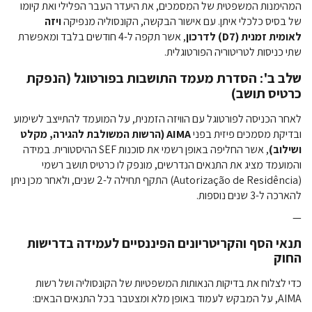
המהימנות המשפטית של המסמכים, את היעדר העבר הפלילי ואת קיומו
של בסיס כלכלי איתן. עם אישור הבקשה, הקונסוליה מנפיקה
ויזה
לאומית זמנית (D7) לדרכון
, אשר תקפה ל-4 חודשים בלבד ומאפשרת
שתי כניסות לטריטוריה הפורטוגלית.
שלב ב': הסדרת מעמד התושבות בפורטוגל (הנפקת
כרטיס תושב)
לאחר הכניסה לפורטוגל עם הוויזה הזמנית, על המועמד להתייצב לשימוע
ובדיקת מסמכים פיזית בפני
AIMA (הרשות המשולבת להגירה, מקלט
ושילוב)
, אשר החליפה באופן רשמי את סוכנות SEF ההיסטורית. במידה
והמועמד מציג את התנאים הנדרשים, מונפק לו כרטיס תושב רשמי
(Autorização de Residência) התקף תחילה ל-2 שנים, ולאחר מכן ניתן
להארכה ל-3 שנים נוספות.
—
תנאי הסף והקריטריונים הפיננסיים לעמידה בדרישות
החוק
כדי לצלוח את בדיקות הנאותות המשפטיות של הקונסוליה ושל רשות
AIMA, על המבקש לעמוד באופן מלא ומצטבר בכל התנאים הבאים: