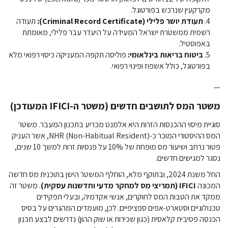
מקרקעין שנרכש בפורטוגל.
תעודת יושר פלילי (Criminal Record Certificate):
תעודה
רשמית ממשטרת ישראל המעידה על היעדר עבר פלילי, מאומתת
באפוסטיל.
ביטוח בריאות בינלאומי:
פוליסה תקפה המעניקה כיסוי רפואי מלא
בפורטוגל, כולל אשפוז ופינוי רפואי.
—
משטר המס לתושבים חדשים (משטר ה-IFICI המעודכן)
סוגיית מיסוי ההכנסות הזרות היא אלמנט מכריע בתכנון המעבר. משטר
המס ההיסטורי המוכר כ-NHR (Non-Habitual Resident), אשר העניק
פטור נרחב ושיעור מס מופחת של 10% על פנסיות זרות למשך 10 שנים,
נסגר למגישים חדשים.
החל משנת 2024, ובתוקף מלא, הוחלף המשטר הישן בתוכנית מס חדשה
המכונה
IFICI (תמריצי מס למחקר מדעי וחדשנות עסקית)
. משטר זה
ממקד את הטבות המס לחוקרים, אנשי אקדמיה, ובעלי תפקידים
טכנולוגיים וסטארט-אפים ספציפיים. לכן, מועמדים המהגרים על בסיס
הכנסה פסיבית קלאסית (כגון שכירות או שוק ההון) נדרשים לבצע תכנון