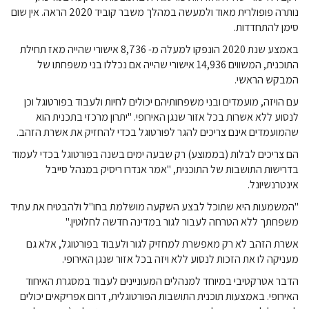
נותרה פופולרית מאוד ולמעשה במהלך משבר קוביד 2020 הראה. אין שום
סימן להתחדדות.
באמצע שנת 2020 הונפקו למעלה מ- 8,736 אישורי שהייה מאז תחילת
התוכנית, המשווים 14,936 אישורי שהייה אם נכללו בני משפחתו של
המבקש הראשי.
עם הויזה, מועמדים ובני משפחותיהם יכולים לחיות ולעבוד בפורטוגל וכן
לנסוע ללא אשרות בכל אזור שנגן האירופי. "יתרון מרכזי בתכנית הוא
שהמועמדים אינם צריכים להגר לפורטוגל בכדי להחזיק את אשרת הזהב.
הם צריכים לבלות (בממוצע) רק שבעה ימים בשנה בפורטוגל בכדי לעמוד
בדרישות התושבות של התוכנית, "אמר אנדרו ריסיק במנהל סייבל
אינטרנשיונל.
"המשמעות היא שתוכל לבצע השקעה מושלמת בחו"ל ולהבטיח את עתיד
משפחתך ללא הטרחה לעבור לגור במדינה חדשה לחלוטין."
אשרת הזהב לא רק מאפשרת למחזיק לגור ולעבוד בפורטוגל, אלא גם
מעניקה לו את הזכות לנסוע ללא ויזה בכל אזור שנגן האירופי.
הדבר אטרקטיבי במיוחד למנהלים המעוניינים לעבוד במסגרת האיחוד
האירופי. באמצעות תוכנית התושבות הפורטוגלית, דרום אפריקאים יכולים