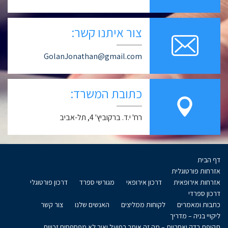
צור איתנו קשר:
GolanJonathan@gmail.com
כתובת המשרד:
רח' י.ד. ברקוביץ' 4, תל-אביב
דף הבית
אזרחות פורטוגלית
אזרחות אירופאית
דרכון אירופאי
מגורשי ספרד
דרכון פורטוגלי
דרכון ספרדי
כתבות ומאמרים
לקוחות ממליצים
האנשים שלנו
צור קשר
ליקויי בניה – מדריך
תקופת בדק ואחריות – מה זה אומר בפועל ואיך לא מפספסים זכויות