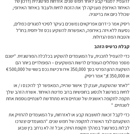
להעפיל למגורי קבע לאחר חמש שנים. אזרחות פורטוגלית (דרכון של
האיחוד האירופי) מעניקה לך את הזכות לחיות ולעבוד באיחוד האירופי,
שכולל כיום את בריטניה.
ריסיק אמר כי דרום אפריקאים נמשכים בעיקר לסיכוי למגורים כפולים,
נסיעות ללא ויזה באירופה, האפשרות להשקיע נכס זול יחסית בחו"ל
והטבות המס הגדולות.
קבלת כרטיס הזהב
כדי להעפיל לתכנית, על המועמדים להשקיע בכלכלה הפורטוגזית. "ישנם
מספר מסלולים העומדים לרשות המשקיעים – הפופולריים ביותר הם
השקעת ההון הפרטי בסך 350,000 אירו ורכישת נכס בשווי של 500,000 €
או 350,000 €," אמר ריסיק.
"לאחר שהשקעת, יוענק לך אישור שהייה, המאפשר לך להיכנס ו / או
לחיות בפורטוגל ולנסוע בחופשיות ברוב מדינות האיחוד. אשרת הזהב שלך
תקפה לתקופה ראשונית של שנתיים והיא מתחדשת לשנתיים נוספות אחת
לשנתיים. "
כדי לקבל זכאות לתושבות קבע או לאזרחות, על המועמדים להחזיק את
השקעתם לצד האשרה לתקופה של חמש שנים. "המועמדים יצטרכו
לבלות בפורטוגל במהלך תקופת הויזה; אבל זה לא נרחב בין שבוע