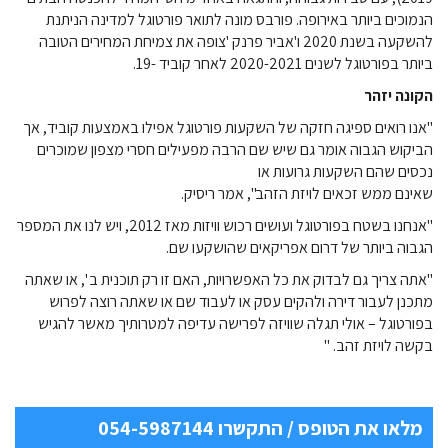
הנמוכים ביותר באירופה. פורבס מונה לתואר פורטוגל למדינה הניתנת
להשקעה בשנת 2020 ו'אביר פרנק 'צופה את צמיחת המחירים הטובה
ביותר בפורטוגל לשנים 2020-2021 לאחר קוביד -19.
הקונה יזהר
"אנו רואים ספיגה חזקה של השקעות פורטוגל אפילו באמצעות קוביד, אך
הביקוש הגבוה אומר גם שיש שם הרבה מפעילים חסרי מצפון שמוכרים
נכסים שהם השקעות גרועות או
שאינם ממש זכאים לויזת הזהב", אמר ריסיק.
"אנחנו בשטח בפורטוגל ועושים רכוש וויזות מאז 2012, ויש לנו את המספר
הגבוה ביותר של דרום אפריקאים שהושקעו שם.
"אתה צריך גם לבדוק את כל האפשרויות, האם זו רק תוכנית ב ', או שאתה
מתכנן לעבור דירה ולהקים עסק או לעבוד שם או שאתה רוצה לפרוש
בפורטוגל – אולי תגלה שוויזה לפרישה עדיפה למטרותיך מאשר להגיש
בקשה לויזת זהב. "
מלאו את הטופס / התקשרו 054-5987144