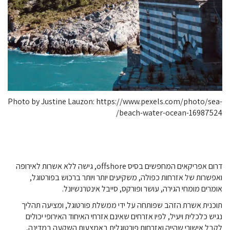
Photo by Justine Lauzon: https://www.pexels.com/photo/sea-
beach-water-ocean-16987524/
דרום אפריקאים המחפשים בסיס offshore, גישה ללא אשרות לאירופה
ואפשרות של אזרחות כפולה, משקיעים יותר ויותר ברכוש בפורטוגל,
אומרים מומחי הגירה, עושר ופורקס, סייבל אינטרנשיונל.
תוכנית אשרת הזהב שפותחה על ידי ממשלת פורטוגל, ומציעה תהליך
נגיש כלכלית ויעיל, לפיו אזרחים שאינם אזרחי האיחוד האירופי יכולים
לקבל אישורי שהייה ואזרחות פורטוגלית באמצעות השקעה במדינה,