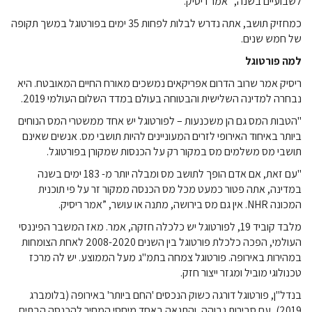
לשבועיים בשנה, "אמר ריסיק.
כמחזיק תושב, אתה נדרש לבלות לפחות 35 ימים בפורטוגל במשך תקופה
של חמש שנים.
למה פורטוגל
ריסיק אמר שרוב הדרום אפריקאים נמשכים מאורח החיים המאובטח. היא
נבחרה למדינה השלישית והבטוחה בעולם במדד השלום העולמי 2019.
"הטבות המס גם הן משכנעות – לפורטוגל יש אחד ממשטרי המס הנוחים
ביותר באיחוד האירופי לזרים המעוניינים להיות תושבי מס. אנשים שאינם
תושבי מס משלמים מס במקור רק על הכנסות שמקורן בפורטוגל.
"עם זאת, אם אדם הופך לתושב מס ומבלה יותר מ- 183 ימים בשנה
במדינה, אתה פטור כמעט מכל מס הכנסה ממקור זר על פי תוכנית
המכונה NHR. אין גם מס בירושה, מתנה או עושר, ”אמר ריסיק.
מלבד קוביד 19, לפורטוגל יש כלכלה חזקה, אמר. מאז המשבר הפיננסי
העולמי, הפכה כלכלת פורטוגל בין השנים 2008-2020 לאחת הצומחות
במהירות באירופה. פורטוגל צמחה בתמ"ג מעל הממוצע. יש לה מרכז
טכנולוגי מוביל ומגזר ייצור חזק.
בנדל"ן, פורטוגל דורגה כשוק הנכסים 'החם ביותר' באירופה (בלומברג
2019), עם סבירות גבוהה, והתגאה באחד מיחסי המחיר להכנסה הבתים