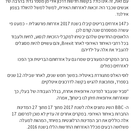
עם זאת, זה אינו כולל בקשות חדשות דרכון אירי מן מספר גדול בהרבה של
אנשים שכבר היה זכאות לאזרחות האירית, למשל למשל להיוולד בצפון
אירלנד.
כ147 אזרחים בריטים קיבלו בשנת 2017 אזרחות פורטוגלית – כמעט פי
עשרה ממספרם שנה קודם לכן.
הלאומים החדשים שלהם יבטיחו למקבלי הזכויות לנסוע, לחיות ולעבוד
בכל רחבי האיחוד האירופי לאחר Brexit, והם עשויים להיות מסוגלים
להעביר את אלה על ילדיהם.
ברוב המקרים המעורבים שמרו גם על אזרחותם הבריטית וכך הפכו
לאזרחים כפולים.
לוסי האלס מתגוררת באיטליה במשך חמש שנים, לאחר שבילה 12 שנים
בספרד, ומתכוונת להגיש בקשה לדרכונים איטלקיים.
"סביר שנעבור למדינה אירופאית אחרת, בגלל העבודה של בעלי, כך
שאזרחות אירופאית תיתן לנו ביטחון", אמרה.
ה- BBC השיג נתונים אלה לשנת 2017 מתוך 17 מתוך 27 המדינות
החברות באיחוד האירופי. במקרים אחרים זה עדיין לא מוכן לפרסום. 17
אלה כוללים את רוב המדינות הרלוונטיות במיוחד, המהוות למעלה
משלושה רבעים מכלל האזרחות החדשות הללו בשנת 2016.