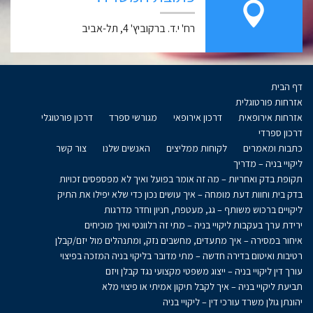
רח' י.ד. ברקוביץ' 4, תל-אביב
דף הבית
אזרחות פורטוגלית
אזרחות אירופאית
דרכון אירופאי
מגורשי ספרד
דרכון פורטוגלי
דרכון ספרדי
כתבות ומאמרים
לקוחות ממליצים
האנשים שלנו
צור קשר
ליקויי בניה – מדריך
תקופת בדק ואחריות – מה זה אומר בפועל ואיך לא מפספסים זכויות
בדק בית וחוות דעת מומחה – איך עושים נכון כדי שלא יפילו את התיק
ליקויים ברכוש משותף – גג, מעטפת, חניון וחדר מדרגות
ירידת ערך בעקבות ליקויי בניה – מתי זה רלוונטי ואיך מוכיחים
איחור במסירה – איך מתעדים, מחשבים נזק, ומתנהלים מול יזם/קבלן
רטיבות ואיטום בדירה חדשה – מתי מדובר בליקוי בניה המזכה בפיצוי
עורך דין ליקויי בניה – ייצוג משפטי מקצועי נגד קבלן ויזם
תביעת ליקויי בניה – איך לקבל תיקון אמיתי או פיצוי מלא
יהונתן גולן משרד עורכי דין – ליקויי בניה