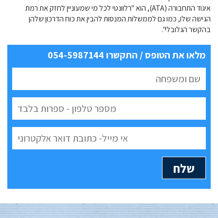
איגוד התחבורה (ATA), הוא "רלוונטי לכל מי שמעוניין לחזק את רמת
הגישה שלו, כמו גם לממשלות המנסות להבין את כוח הדרכון שלהן
בהקשר הגלובלי".
מלאו את הטופס / התקשרו 054-5987144