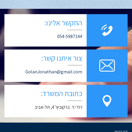
התקשר אלינו:
054-5987144
צור איתנו קשר:
GolanJonathan@gmail.com
כתובת המשרד:
רח' י.ד. ברקוביץ' 4, תל-אביב
דף הבית