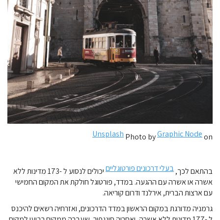
Unsplash
Graphic Node
Photo by
on
בעלי דרכונים פורטוגליים
בהתאם לכך,
יכולים לנסוע ל -173 מדינות ללא
אשרה או אשרה עם ההגעה. במדד, פורטוגל חולקת את המקום החמישי
עם ארצות הברית, אירלנד ודרום קוריאה.
גרמניה מדורגת במקום הראשון במדד הדרכונים, ואזרחיה רשאים להיכנס
ל -177 מדינות ללא אשרה, ואחריה סינגפור, שעברה ממקום רביעי למקום