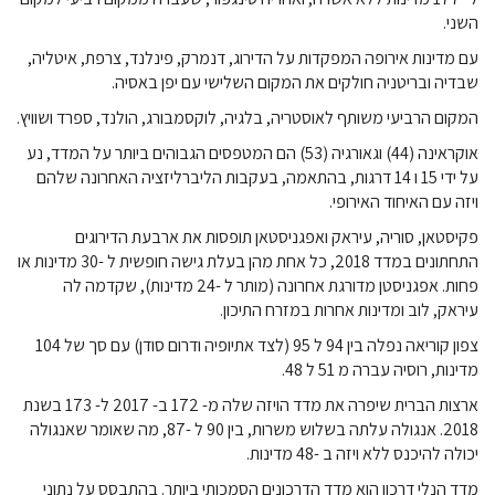
השני.
עם מדינות אירופה המפקדות על הדירוג, דנמרק, פינלנד, צרפת, איטליה,
שבדיה ובריטניה חולקים את המקום השלישי עם יפן באסיה.
המקום הרביעי משותף לאוסטריה, בלגיה, לוקסמבורג, הולנד, ספרד ושוויץ.
אוקראינה (44) וגאורגיה (53) הם המטפסים הגבוהים ביותר על המדד, נע
על ידי 15 ו 14 דרגות, בהתאמה, בעקבות הליברליזציה האחרונה שלהם
ויזה עם האיחוד האירופי.
פקיסטאן, סוריה, עיראק ואפגניסטאן תופסות את ארבעת הדירוגים
התחתונים במדד 2018, כל אחת מהן בעלת גישה חופשית ל -30 מדינות או
פחות. אפגניסטן מדורגת אחרונה (מותר ל -24 מדינות), שקדמה לה
עיראק, לוב ומדינות אחרות במזרח התיכון.
צפון קוריאה נפלה בין 94 ל 95 (לצד אתיופיה ודרום סודן) עם סך של 104
מדינות, רוסיה עברה מ 51 ל 48.
ארצות הברית שיפרה את מדד הויזה שלה מ- 172 ב- 2017 ל- 173 בשנת
2018. אנגולה עלתה בשלוש משרות, בין 90 ל -87, מה שאומר שאנגולה
יכולה להיכנס ללא ויזה ב -48 מדינות.
מדד הנלי דרכון הוא מדד הדרכונים הסמכותי ביותר. בהתבסס על נתוני