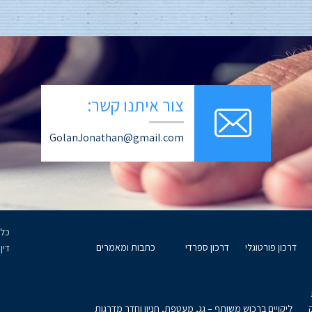
צור איתנו קשר:
GolanJonathan@gmail.com
דרכון פורטוגלי
דרכון ספרדי
כתבות ומאמרים
דין
ליקויים ברכוש משותף – גג, מעטפת, חניון וחדר מדרגות