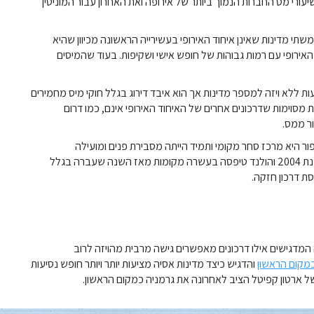
רי מס החברות הנמוך ביותר של אירופה ואת האחרון עבור המוניטין
משתי מדינות שאינן איחוד האירופי בעשירייה הראשונה מכיוון שהיא
אירופי עם רמות גבוהות של חופש אישי ושקיפות. בעוד שהמיסים
ות ללא ויזה למספר מדינות אך הוא איבד דירוג בגלל חוקי מיס מחמירים
ת מסוימות שדרכונים אחרים של האיחוד האירופי אינם, כמו דרום
ור ממס.
ר היא מרכז סחר מקומי ותמיד הייתה מסבירת פנים ומועילה
לגולים. דרכון צ'כיה התחזק מאז שהצטרף לאיחוד האירופי בשנת 2004 והולנד טיפסה בעשרה מקומות מאז השנה שעברה בגלל
ת דרכון חזקה.
 המדגישים אילו דרכונים מאפשרים גישה מרבית מהויזה לרוב
כמקום הראשון
והדגיש כיצד מדינות אסיה מציעות יותר ויותר חופש נסיעות
של ארטון קפיטל הציב לאחרונה את גרמניה כמקום הראשון.