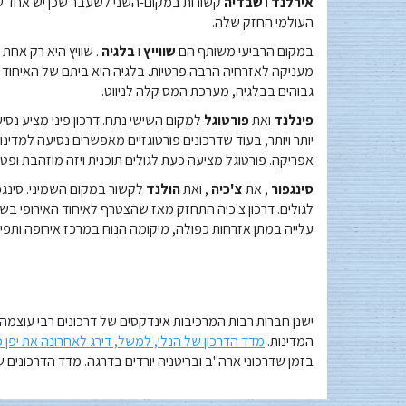
אירלנד
ו
שבדיה
קשורות במקום-השני לשעבר שכן יש אחד שיעו
העולמי החזק שלה.
במקום הרביעי משותף הם
שווייץ
ו
בלגיה
. שוויץ היא רק אחת 
מעניקה לאזרחיה הרבה פרטיות. בלגיה היא ביתם של האיחוד ה
גבוהים בבלגיה, מערכת המס קלה לניווט.
פינלנד
ואת
פורטוגל
למקום השישי נתח. דרכון פיני מציע נסיע
יותר ויותר, בעוד שדרכונים פורטוגזיים מאפשרים נסיעה למדינו
אפריקה. פורטוגל מציעה כעת לגולים תוכנית ויזה מוזהבת ופט
סינגפור
, את
צ'כיה
, ואת
הולנד
לקשור במקום השמיני. סינגפו
עלייה במתן אזרחות כפולה, מיקומה הנוח במרכז אירופה ותפיס
ישנן חברות רבות המרכיבות אינדקסים של דרכונים רבי עוצמה
המדינות.
מדד הדרכון של הנלי, למשל, דירג לאחרונה את יפן 
בזמן שדרכוני ארה"ב ובריטניה יורדים בדרגה. מדד הדרכונים 