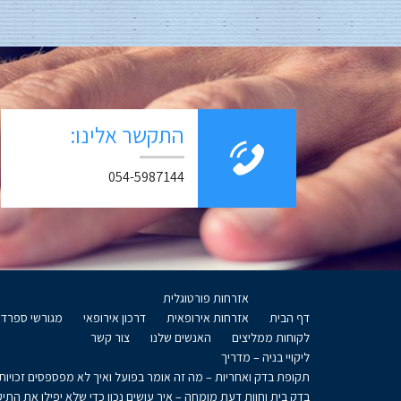
התקשר אלינו:
054-5987144
אזרחות פורטוגלית
דף הבית
אזרחות אירופאית
דרכון אירופאי
מגורשי ספרד
לקוחות ממליצים
האנשים שלנו
צור קשר
ליקויי בניה – מדריך
תקופת בדק ואחריות – מה זה אומר בפועל ואיך לא מפספסים זכויות
בדק בית וחוות דעת מומחה – איך עושים נכון כדי שלא יפילו את התיק