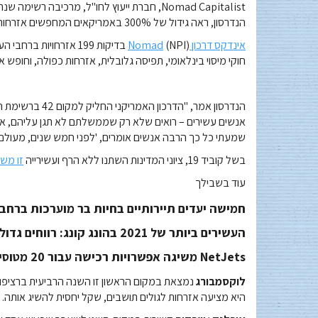
Nomad Capitalist, חברת ייעוץ לחו"ל, מרכיבה ר
הנדרסון, ראה גידול של 300% באמריקאים המחפשים אזרחות שנייה כדרך להגן על עצמם.
אינדקס דרכון Nomad
(NPI) בדיקות 199 אזרחו
חוקי מיסוי בינלאומי, תפיסה גלובלית, אזרחות כפולה, וחופש א
הנדרסון אמר, "הד
אנשים עשירים – רואים שלא רק שממשלתם לא תגן עליהם, אלא
שמעתי כל כך הרבה אנשים אומרים, 'לפני חמש שנים, מעולם ל
בשל קוביד 19, ציוני המדינות השתנו ללא הרף ועשירייה
זו מש
עוד בשבילך
חמישה יעדים תיירותיים בחיות בר מוערכות ברחבי
העשירים ביותר של 2021 בהונג קונג: רווחים גדולים עבור חלקם, אך יותר ממחציתם רואים ירידה בעושר
NetJets משיגה אפשרויות רכישה עבור 20 מטוסי סילון פרטיים מסוג Aerion AS2
לוקסמבורג
נמצאת במקום הראשון זו השנה הרביעית ברציפות
היא מציעה אזרחות לגולים תושבים, שקל יחסית להשיג אותה.