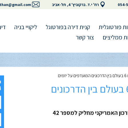
054-
רח' י.ד. ברקוביץ' 4, תל-אביב
than@gmail.com
ת פורטוגלית
קנית דירה בפורטוגל
ליקויי בניה
דינ
ת ממליצים
צור קשר
ים
הדרכון הפורטוגלי – מקום 6 בעולם בין הדרכונים
4
רכון האמריקני מחליק למספר 42