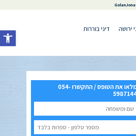
GolanJona
י ירושה
דיני בוררות
פתח סרגל 
מלאו את הטופס / התקשרו 054-
598714