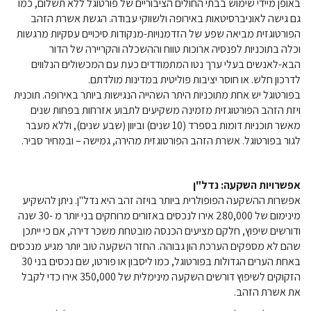
באופן מיידי שימוש בבתי החולים הציבוריים של פורטוגל ללא תשלום, כמו
גם גישה לאוניברסיטאות באירופה ולשווקי עבודה. הגשת אשרת הזהב
הפורטוגזית מביאה שפע של הזדמנויות-מנקודות סיכויים עסקיות מרגשות
וכלה בתוכניות לפנסיה ארוכות טווח וההשכלה והקריירה של הדור
הבא-לאנשים בעלי ערך נטו המתמודדים כעת עם המכשולים הנלווים
לדרכון חלש. או חוסר יציבות פוליטית במדינות מולדתם.
בפורטוגל יש אחת מתוכניות היתר השהייה הנגישות ביותר באירופה. תוכנית
ויזת הזהב הפורטוגזית מזמינה משקיעים לתבוע אזרחות בפחות שנים
מאשר תוכניות דומות בספרד (10 שנים) וביוון (שבע שנים), וללא מעבר
לגור בפורטוגל. אשרת הזהב הפורטוגזית מהירה, גמישה – ובמחיר סביר.
אפשרויות השקעה: נדל"ן
אפשרות ההשקעה הפופולרית ביותר בויזה זהב היא נדל"ן. ניתן להשקיע
מינימום של 280,000 אירו לנכסים באזורים מרוחקים בני יותר מ -30 שנה
ודורשים שיפוץ, חלקם מציעים הכנסה מובטחת משכר דירה, אם כי ייתכן
שהם לא מספקים הערכת הון גבוהה. החזר השקעה טוב יותר מגיע מנכסים
באחת הערים הגדולות בפורטוגל, כמו ליסבון או פורטו, שם נכסים בני 30
הזקוקים לשיפוץ דורשים השקעה מינימלית של 350,000 אירו כדי לקבל
את אשרת הזהב.