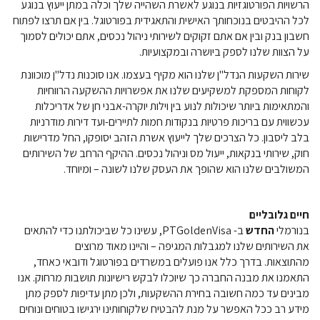
הרשויות הפורטוגזיות בנוגע לאשרת השהייה שלך וכלה במתן ייעוץ בנוגע
לכל ההיבטים בנוכחותך האישית והתאגידית בפורטוגל. בין אם תרצו לפתוח
חשבון בנק ובין אם אתם זקוקים לשירותי ניהול נכסים, אתם יכולים לסמוך
על הצוות שלנו לספק ביושרה ובמקצועיות.
שירות השקעות הנדל"ן שלנו הוא מקיף בעצמו. אנו סוכנות נדל"ן מוכוונת
לקוחות המספקת למשקיעים שלנו את אפשרויות ההשקעה הרווחיות
והמתאימות ביותר שיכולות לנוע בין וילות יוקרה-אבני חן של אדריכלות
עכשווית עם בריכות פרטיות בנקודות חמות לתיירים-ועד דירות מודרניות
בלב ליסבון. כל הצרכים שלך לייעוץ אשרת הזהב יסופקו, החל מדרישות
חוק, שירותי בנקאות, ייעול מס וניהול נכסים. ההיקף הרחב של השירותים
המשולבים שלנו הוא שהופך את העסק שלנו לשונה – ומיוחד.
חיים גלובליים
בנורמלי
החדש
ב- PTGoldenVisa, עשינו כל שביכולתנו כדי להתאים
את השירותים שלנו למגבלות המגיפה – והיינו מאוד מרוצים
מהתוצאות. בדרך כלל אנו פועלים במשרדים בפורטוגל ודובאי כאחד,
התאמנו את מבנה החברה כך שיוכלו לבקש רישיונות תושבות מרחוק. אנו
מבינים עד כמה חשובה בחירת ההשקעות, ולכן מתן עדיפות לספק מתן
מידע רב ככל האפשר על מנת להבטיח שלקוחותינו ירגישו בטוחים ונוחים