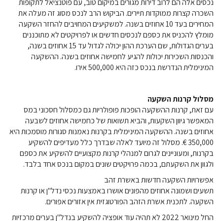
נכסים אלה הם לרוב דירות מגורים במיקום טוב, עם פוטנציאל לתקופות
השכרה קצרות ממוקדות תיירים. הביקוש הרב לנכס מסוג זה מעלה את
המחירים בעד 10 אחוזים בשנה. למשקיעים המחויבים להחזר השקעה
מומלץ להכניס את כספם לנכסים חדשים או לפרויקטים לא מתוכננים
בערים הגדולות, שם הערכת ההון יכולה לגדול עד 15 אחוזים בשנה,
והכנסות השכירות יכולות להגיע לחמישה אחוזים בשנה. ההשקעה
המינימלית הנדרשת בנכס כזה היא 500,000 אירו.
מסלול קרנות השקעה
עם זאת, קרנות ההשקעה הופכות פופולריות גם כמסלול חסכוני במס
המאפשר גיוון השקעות, והביא תשואות של כחמישה אחוזים לשבעה
אחוזים בשנה. ההשקעה המינימלית בקרנות נאמנות סגורות מוסמכות היא
350,000 €. מסלול זה מיועד לאלה שבדרך כלל מעדיפים להשקיע
בקרנות, ומעוניינים לגרום למנהלי קרנות מקצועיים להשקיע את כספם
ולגוון את השקעתם, בכמה פרויקטים שונים במקום בנכס אחד בלבד.
אפשרויות השקעה חדשות באשרת זהב
תשעים ושמונה אחוזים מהפונים אושרו באמצעות נכסי נדל"ן או קרנות
השקעה. לתכנית אשרת הזהב הפורטוגזית אין אזורים אפורים.
החל מינואר 2022 לא תהיה עוד אופציה להשקיע בנדל"ן בערים מרכזיות