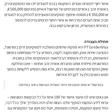
ואזורי חוף למטרות מגורים. השקעות בנכס למגורים יזכו את המשקיעים רק
באשרת זהב באזורים הפנימיים של פורטוגל והאיים (מינימום 500,000 €,
או 350,000 € בתוספת שיפוץ). משקיעים המעוניינים להחזיק נכס למגורים
סביב אחת הערים המרכזיות או אזורי החוף הרצויים צריכים להמשיך
במהירות האפשרית, מכיוון שהביקוש גבוה.
תחילת העבודה
PTGoldenVisa היא ספקית שירותים משולבת למשקיעים זרים בפורטוגל,
המציעה שירות אמין, חסוי מקצה לקצה, המודיע על ידי מומחיותנו בתחום
המשפטים, הכלכלה והמסחר הבינלאומי. ההתמקדות שלנו בתוכנית
הפורטוגזית מייחדת אותנו מחברות אשרת זהב אחרות – איננו מחלקת
שיווק המקדמת תוכניות תושבות רבות, אלא צוות המסייע ללקוחות במשך
חמש השנים כולן עד לקבלת אזרחות.
בפורטוגל יש אחת מתוכניות היתר השהייה הנגישות ביותר באירופה
אנו גאים שיש לנו שיעור אישור של 100 אחוז על כל הבקשות המוגשות –
עדות לידע המקומי המקיף שלנו. הצוות שלנו יהיה המדריך שלך בכל דבר,
החל מיעוץ השקעות, תמיכה משפטית, ייעול מס וייצוג ועד התקשרות עם