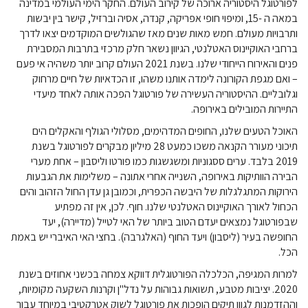
לפורטוגל היסטוריה ארוכה של קירוב העולם. החקר הימי העולמי במדינה
במאה ה -15, ומיפוי חופי אפריקה, קנדה, אסיה וברזיל, קישר בין יבשות
ותרבויות מעולם. חמש מאות שנים מאז שהגולשים המוקדמים יצאו לדרך
ברחבי האוקיינוס ​​האטלנטי, הגיוון נשאר חלק מרכזי בתרבות המסבירת
פנים והאירוח הייחודי שלנו. בשנת 2021 העולם קרוב יותר משהיה אי פעם
– ואם מגפת הקורונה לימדה אותנו משהו, זו הכדאיות של חיים מרחוק
וגלובליים. ההיסטוריה העשירה של פורטוגל הפכה אותה לאחד מיעדי
התיירות המובילים באירופה.
האוכל הטעים שלנו, החופים המדהימים, מסלולי הגולף והאקלים הים
תיכוני מעורר הקנאה משכו כמעט 28 מיליון מבקרים לפורטוגל בשנת
2019 בלבד. ערים ססגוניות ומשגשגות כמו פורטו וליסבון – אחת מערי
הבירה הוותיקות באירופה, השנייה אחרי אתונה – משלימות את הגבעות
הירוקות המתגלגלות של היבשה הכפרית, וכמובן גן עדן החול הזהוב והים
הכחול לאורך האוקיינוס ​​האטלנטי שלנו. חוף. לכן, אין זה מפתיע
שבפורטוגל נמצאים יעדם הטוב ביותר של האי לטייל (מדיירה), יעד
החופשה בעיר (ליסבון) ויעד החוף (האלגרבה). בחצי האי האיברי יש באמת
הכל.
למרות המגיפה, הכלכלה הפורטוגלית דווקא צמחה בכשני אחוזים בשנת
2020. יציבות מטבע, תשואות גבוהות על נדל"ן וקרנות השקעה מקומיות,
וההזדמנות לגוון תיקים הופכות את פורטוגל לשוק אטרקטיבי במיוחד עבור