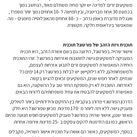
משקיעים זרים. למדינה יש יוקר מחיה משתלם מאוד, הנחשב נמוך
בכמעט 30 אחוז מבריטניה, ובין חמישה ל -10 אחוזים נמוך יותר מספרד,
ואנגלית מדוברת באופן נרחב – כ -60 אחוזים מהאוכלוסייה מיומנים – מה
שמאפשר בינלאומית חלקה. תִקשׁוֹרֶת.
תוכנית ויזת הזהב של פורטוגל תוכנית
אישור שהייה בפורטוגל, הידועה גם בשם אשרת הזהב, היא תכנית
המעניקה למשקיעים גישה לתושבות ואזרחות בפורטוגל. זוהי התוכנית
היחידה המאפשרת למשקיעים זרים לתבוע אזרחות לעצמם,
ולמשפחותיהם, ללא רילוקיישן: יש לבלות בפורטוגל רק 14 ימים כל
שנתיים. לאחר חמש שנים, המשקיעים זכאים להגיש בקשה
לאזרחות. התוכנית לא רק מספקת החזר טוב על ההשקעה, היא גם
מאפשרת למשקיעים להבטיח את עתיד משפחותיהם לדורות הבאים.
הדרכון הפורטוגזי מדורג בעקביות בין החזקים והידידותיים ביותר לטיולים,
ומעניק גישה ללא ויזה ליותר מ -170 מדינות. מכיוון שפורטוגל היא חלק
מאזור שנגן, אישור שהייה בפורטוגל מעניק למשקיעים חופש תנועה מהיום
הראשון, כמו גם הזדמנות להקים עסקים ב -25 מדינות אירופה אחרות.
בנוסף, המשקיעים, כאשר הם אושרו על תוכנית אישור השהייה, מקבלים