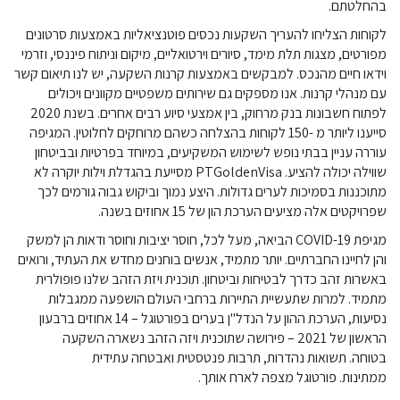
בהחלטתם.
לקוחות הצליחו להעריך השקעות נכסים פוטנציאליות באמצעות סרטונים
מפורטים, מצגות תלת מימד, סיורים וירטואליים, מיקום וניתוח פיננסי, וזרמי
וידאו חיים מהנכס. למבקשים באמצעות קרנות השקעה, יש לנו תיאום קשר
עם מנהלי קרנות. אנו מספקים גם שירותים משפטיים מקוונים ויכולים
לפתוח חשבונות בנק מרחוק, בין אמצעי סיוע רבים אחרים. בשנת 2020
סייענו ליותר מ -150 לקוחות בהצלחה כשהם מרוחקים לחלוטין. המגיפה
עוררה עניין בבתי נופש לשימוש המשקיעים, במיוחד בפרטיות ובביטחון
שווילה יכולה להציע. PTGoldenVisa מסייעת בהגדלת וילות יוקרה לא
מתוכננות בסמיכות לערים גדולות. היצע נמוך וביקוש גבוה גורמים לכך
שפרויקטים אלה מציעים הערכת הון של 15 אחוזים בשנה.
מגיפת COVID-19 הביאה, מעל לכל, חוסר יציבות וחוסר ודאות הן למשק
והן לחיינו החברתיים. יותר מתמיד, אנשים בוחנים מחדש את העתיד, ורואים
באשרות זהב כדרך לבטיחות וביטחון. תוכנית ויזת הזהב שלנו פופולרית
מתמיד. למרות שתעשיית התיירות ברחבי העולם הושפעה ממגבלות
נסיעות, הערכת ההון על הנדל"ן בערים בפורטוגל – 14 אחוזים ברבעון
הראשון של 2021 – פירושה שתוכנית ויזה הזהב נשארה השקעה
בטוחה. תשואות נהדרות, תרבות פנטסטית ואבטחה עתידית
ממתינות. פורטוגל מצפה לארח אותך.