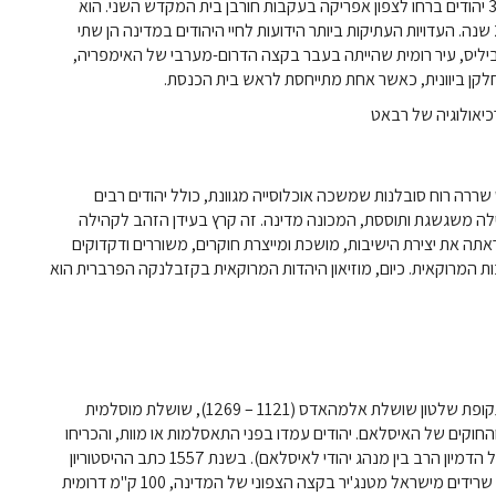
היו יהודים במרוקו במשך 2,000 שנה לפחות, כאשר כ -30,000 יהודים ברחו לצפון אפריקה בעקבות חורבן בית המקדש השני. הוא
האמין שהיו שם יהודים אפילו מוקדם יותר, אולי כבר לפני 2500 שנה. העדויות העתיקות ביותר הידועות לחיי היהודים במדינה הן שתי
מאה ה -3, שנמצאה באתר וולוביליס, עיר רומית שהייתה בעבר בקצה הדרום-מערבי של האימפריה,
חלקן ביוונית, כאשר אחת מתייחסת לראש בית הכנסת.
כיאולוגיה של רבאט
נת 703, מרוקו ובמיוחד פאס שררה רוח סובלנות שמשכה אוכלוסייה מגוונת, כולל יהודים רבים
ה משגשגת ותוססת, המכונה מדינה. זה קרץ בעידן הזהב לקהילה
ודית שנמשכה כמעט 300 שנה, מהמאות ה -9 עד ה -11 וראתה את יצירת הישיבות, מושכת ומייצרת חוקרים, משוררים ודקדוקים
ת המרוקאית. כיום, מוזיאון היהדות המרוקאית בקזבלנקה הפרברית הוא
אחת מתקופות הרדיפות הקשות של היהודים במרוקו הייתה בתקופת שלטון שושלת אלמהאדס (1121 – 1269), שושלת מוסלמית
וקים של האיסלאם. יהודים עמדו בפני התאסלמות או מוות, והכריחו
רבים להתגייר, או לפחות להעמיד פנים (מה שהיה אפשרי בגלל הדמיון הרב בין מנהג יהודי לאיסלאם). בשנת 1557 כתב ההיסטוריון
היהודי הספרדי, ג'וזף הכהן, על הרדיפה העזה לפיה "לא נותרו שרידים מישראל מטנג'יר בקצה הצפוני של המדינה, 100 ק"מ דרומית