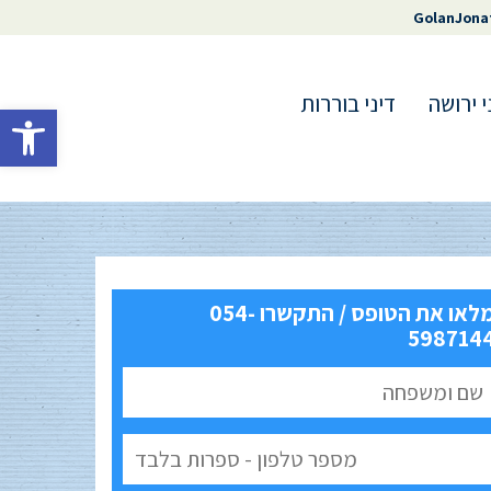
GolanJona
י ירושה
דיני בוררות
פתח סרגל 
מלאו את הטופס / התקשרו 054-
598714