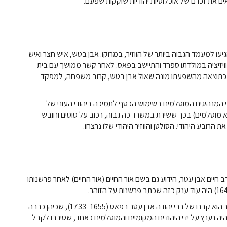
ים את זכרם של אוכלוסיות יהודיות שוקקות שפעם.
יעו למעמד הגבוה ביותר של הווזיר, במרוקו. אבן בטש, איש חצר ואיש
ויזיציה במולדתו ספרד והתיישב בפאס. לאחר קשר ממושך עם בית
שפט כבנקאי או גובה מיסים, הוא מונה לווזיר בשנת 1464. כתוצאה מהשפעתו מונה שאול אבן בטש, קרוב משפחה, למפקד
י המנהיגים המוסלמים בשימוש הכסף לתמיכה ביהודי העוני של
לא מוסלמים) בכך ששירת במשרד כה גבוה, רכוב על סוסים וחובש
רובע היהודי. הסולטן והווזיר היהודי שלו נרצחו.
 חיים אבן עטר, הידוע גם בשם אור החיים (אור החיים) לאחר פרשנותו
בין אתרי העלייה לרגל למטיילים יהודים במרוקו, הפופולרי ביותר הוא קברו של רבי יהודה אבן עטר בפאס (1655–1733), שכיהן כרבה
היה נערץ על ידי היהודים המקומיים והמוסלמים כאחד, שסירבו לקבל