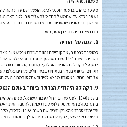
משכורת מהקהילה.
מסופר כי הרב בן עטר הוכנס לכלא והושאר שם עד שהקהילה ה
נשאר בכלא עד שהמושל החליט להשליך אותו לגוב האריות. במ
וממשיך בלימודיו כשהאריות מכופפים סביבו בכבוד. ברגע שהוד
קברו של רבי יהודה אבן עטר, פאס
8. הגנה על יהודיה
כמושבה צרפתית, מרוקו הייתה נתונה לגזרות אנטישמיות מצ
להגן על הקהילה היהודית, הוטלו על מרוקו כמה חוקים אנטישמ
על חופי מרוקו במסגרת מבצע לפיד והשתלטו במהירות על המ
9. הקהילה היהודית הגדולה ביותר בעולם המוסלמי
ביותר בעולם המוסלמי. שלוש סיבות יכולות להסביר זאת. ראשי
של יהודי ספרד מהאינק
מיעוטים או
דהימי
, שקיבלו הגנה מפני המלך בתמורה לדמי ה