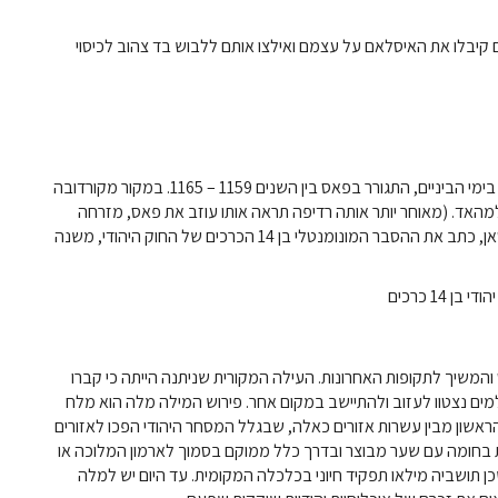
קיבלו את האיסלאם על עצמם ואילצו אותם ללבוש בד צהוב לכיסוי
הרב משה הרמב"ם, מגדולי התורה הפוריים והמשפיעים ביותר בימי הביניים, התגורר בפאס בין השנים 1159 – 1165. במקור מקורדובה
האד. (מאוחר יותר אותה רדיפה תראה אותו עוזב את פאס, מזרחה
למצרים. זה היה בפאס שהרמב"ם, כמו גם עבד כרופא לסולטאן, כתב את ההסבר המונומנטלי בן 14 הכרכים של החוק היהודי, משנה
1 כרכים
ובע מאולץ ליהודים, נוצר בשנת 1438 בפאס והמשיך לתקופות האחרונות. העילה המקורית שניתנה הייתה כי קברו
מים נצטוו לעזוב ולהתיישב במקום אחר. פירוש המילה מלה הוא מלח
ראשון מבין עשרות אזורים כאלה, שבגלל המסחר היהודי הפכו לאזורים
ת בחומה עם שער מבוצר ובדרך כלל ממוקם בסמוך לארמון המלוכה או
כן תושביה מילאו תפקיד חיוני בכלכלה המקומית. עד היום יש למלה