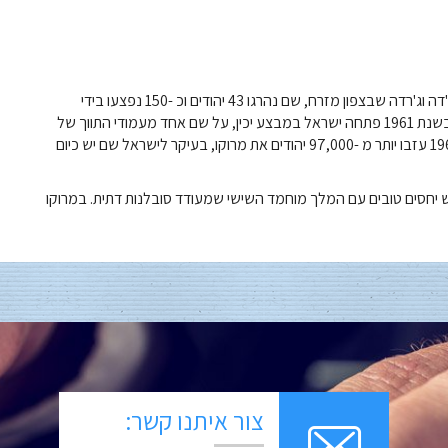
הקמת מדינה יהודית בשנת 1948 נתקלה בפרעות בעיירות אוג'דה וג'רדה שבצפון מזרח, שם נהרגו 43 יהודים וכ -150 נפצעו בידי
המוסלמים המקומיים. זה הניע את היהודים לברוח מהמדינה. בשנת 1961 פתחה ישראל במבצע יכין, על שם אחד מעמודי התווך של
מקדש שלמה כדי לסייע למאמצי העלייה (הגירה). עד שנת 1964 עזבו יותר מ -97,000 יהודים את מרוקו, בעיקר לישראל שם יש כיום
 לקהילה יש יחסים טובים עם המלך מוחמד השישי שמעודד סובלנות דתית. במרוקו
צור איתנו קשר: