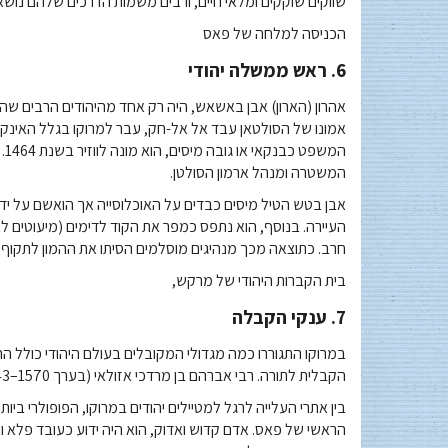
שווקים שוקקים ומלאי חיים, ורבים משמות הדרכים שלהם נושא
הכניסה למלחה של פאס
6. ראש ממשלה יהודי
אהרון (הארון) אבן באשאש, היה רק ​​אחד מהיהודים הרבים שהג
אמונו של הסולטאן עבד אל אל-חק, עבר למרוקו בגלל האינקו
המ
המשטרה ומנהל ארמון הסולטן.
אבן בטש הטיל מיסים כבדים על האוכלוסייה אך הואשם על יד
העיירה. בנוסף, הוא נתפס כמפר את הקוד לדימים (מיעוטים 
חרב. כתוצאה מכך מנהיגים מוסלמים הסיתו את ההמון לתקוף את ה
בית הקברות היהודי של מרקש,
7. ענקי הקבלה
במרוקו התגוררו כמה מגדולי המקובלים בעולם היהודי כולל הרב
הקבלית לתורה. רבי אברהם בן מרדכי אזולאי (בערך 1570–1643) היה עוד ענק כזה שכתב פרשנות על הזוהר.
הראשי של פאס. אדם קדוש ואדוק, הוא היה ידוע כעובד פלא ו