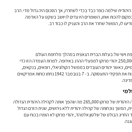
יהודית שילמה כופר כבד בכדי לשחררו, אך הסכום היה גדול מדי. הרב
קום להכות אותו, השומרים היו עדים לו יושב בשקט על האדמה
יעו לו, המושל שחרר את הרב והעניק לו כבוד רב.
רפת וישי של בעלות הברית הנאצית במהלך מלחמת העולם
השנייה. בשנת 1941 סירב הסולטן מוחמד החמישי לגרש את 250,000 יהודי מרוקו למפעלי ההרג באירופה. למרות העמדה הזו כדי
יים, כאשר יהודים העובדים בממשל הקולוניאלי, רופאים, בנקאים,
רוקחים, עיתונאים, מורים, אחיות בבית חולים ואחרים נאלצו לזנוח את תפקידי התעסוקה. ב- 7 בנובמבר 1942 נחתו כוחות אמריקאים
דינה.
בשנת 1948, לפני שהרוב החל לעבור לישראל, מנתה הקהילה היהודית של מרוקו 265,000 מה שהפך אותה לקהילה היהודית הגדולה
ת, המשך נוכחותה של קהילה יהודית ללא גירושים, שנית הזרם הגדול
וויזיציה שם בשנת 1492 ולבסוף, מלבד החריג הבולט של שלטון אלמהד, יהודי מרוקו לא הומרו בכוח עם
גנה.