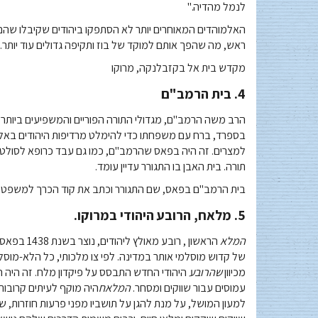
לנמל מהדיה."
האלמוהדים המאוחרים יותר לא הסתפקו ביהודים שקיבלו שהם 
ראש, מה שהפך אותם למוקד של בוז ותקיפה גדולים עוד יותר.
מקדש בית אל בקזבלנקה, מרוקו
4. בית הרמב"ם
בספרד, ברח עם משפחתו כדי להימלט מרדיפות היהודים באלמ
תורה. בית האבן בו התגורר עדיין עומד.
בית הרמב"ם בפאס, שם התגורר וכתב את קוד הכרך למשפט יהודי בן 4
5. מלאח, הרובע היהודי במרוקו.
המלא
הראשון , ר
של קדוש מוסלמי אותר במדינה. לפי צו מלכותי, כל הלא-מוסל
מכיוון
שהרובע
היהודי החדש התבסס על פיקדון מלח. זה היה ה
עמוסים עבור שווקים ומסחר.
המלאח
היה מוקף לעיתים קרובו
למעון המושל, על מנת להגן על תושביו מפני פרעות חוזרות, ש