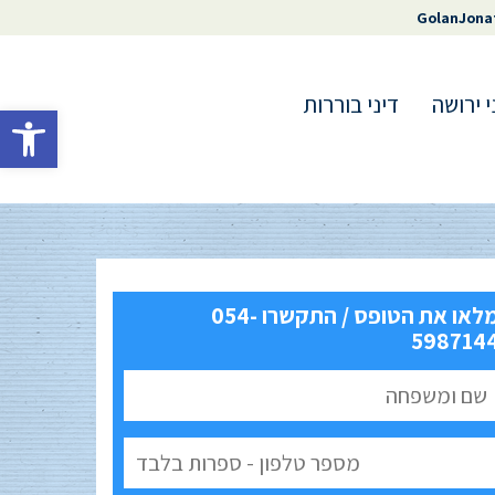
GolanJona
י ירושה
דיני בוררות
פתח סרגל 
מלאו את הטופס / התקשרו 054-
598714