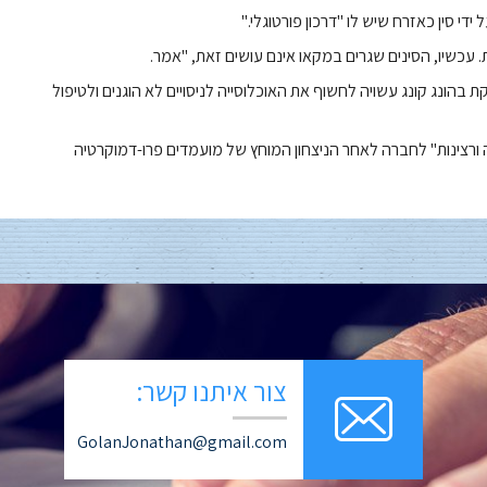
די סין כאזרח שיש לו "דרכון פורטוגלי."
ת. עכשיו, הסינים שגרים במקאו אינם עושים זאת, "אמר.
הונג קונג עשויה לחשוף את האוכלוסייה לניסויים לא הוגנים ולטיפול
וה ורצינות" לחברה לאחר הניצחון המוחץ של מועמדים פרו-דמוקרטיה
צור איתנו קשר:
GolanJonathan@gmail.com