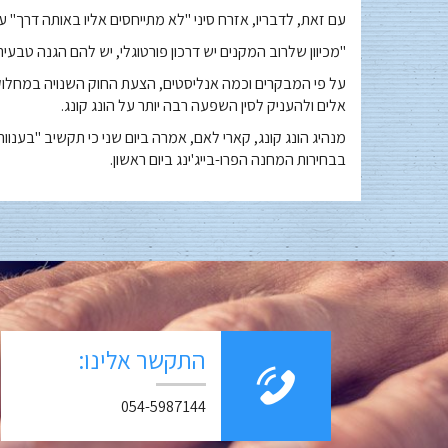
עם זאת, לדבריו, אזרח סיני "לא מתייחסים אליו באותה דרך" על י
"מכיוון שלרוב המקנים יש דרכון פורטוגלי, יש להם הגנה טבעי
על פי המבקרים וכמה אנליסטים, הצעת החוק השנויה במחלוקת ב
אלים ולהעניק לסין השפעה רבה יותר על הונג קונג.
מנהיג הונג קונג, קארי לאם, אמרה ביום שני כי תקשיב "בענו
בבחירות המחנה הפרו-בייג'ינג ביום ראשון.
התקשר אלינו:
054-5987144