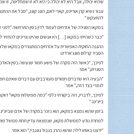
שהיא יכולה, אבל היא לא יכולה כי היא לא זו שמחליטה, זו שמחל
עבור נשיא קרן אוריינט, קארי לאם, הונג קונג, "סבל את ההתנ
להתעקש."
במקאו הסגירה של אזרחים לעמוד לדין בסין התרחשה "לפני זמ
"כבר כשהייתי במקאו […] היו אנשים שהיינו צריכים להחזיר לסין
ההגנה החוקית האפשרית על אזרחים המתגוררים במקאו שלא ל
הסביר קרלוס מונג'ארדינו.
לפיכך, "כאשר היה מקרה של פשע חמור שנעשה בסין והאדם 
הסגרתו," אמר.
"הבעיה היא שדברים חמורים מעורבבים עם דברים שאינם חמורי
לגמרי בצד הזה," אמר.
לפיכך, לדבריו, היה ביקורתי כלפי "כמה ממשלות מקאו" דוו
בייג'ינג."
בזמן שהוא נמצא במקאו, הוא נזכר במקרה של אדם שבייג'ינג
למחרת נודע לממשלת מקאו, שנמצאת עדיין תחת ממשל פורטוג
"ידענו באותו לילה שהוא נהרג בגבול גונגביי," הוא אמר.