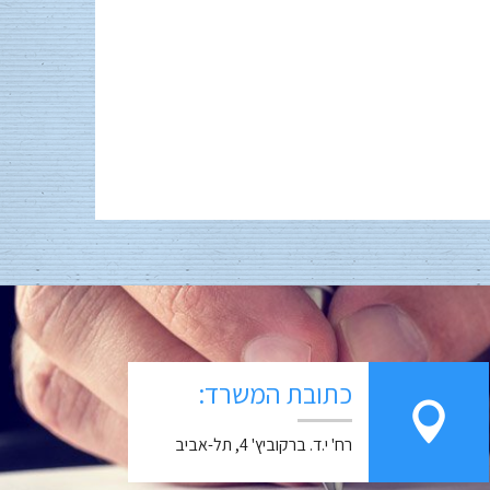
כתובת המשרד:
רח' י.ד. ברקוביץ' 4, תל-אביב