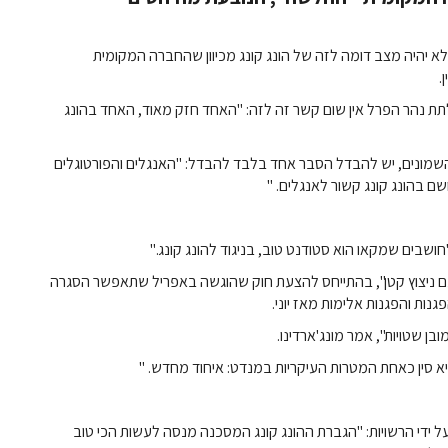
 לא יהיה מצב דומה לזה של הונג קונג מכיוון שהחברה המקומית
.
תת נהר הפרל אין שום קשר זה לזה: "האחד חזק מאוד, האחד בהונג
 בממשלת מקאו בשנות השמונים, יש להבדל הסבר אחד בלבד להבדל: "האנגלים והפורטוגלים
שם בהונג קונג קשור לאנגלים. "
חושבים שמקאו הוא סטודנט טוב, בניגוד להונג קונג."
ה עם ניצוץ קטן", בהתייחס להצעת חוק שהוגשה באפריל שתאפשר הסגרה
ות והפגנות אלימות מאז יוני.
בן שטויות", אמר מונג'ארדינו.
יא סין כאחת המטרות העיקריות במנדט: איחוד מחדש. "
ל ידי הרשויות: "הגברת ההונג קונג המסכנה מנסה לעשות הכי טוב