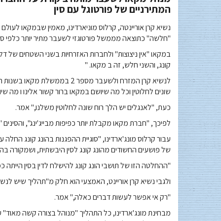
המתירניים של פורטוגל עם סין
נשיא קרן אוריינטה, קרלוס מוניארדינו, מאמין שבמקאו לעולם
"חלשה" כתוצאה מממשל פורטוגזי לשעבר מתיר יותר כלפי סין
במקאו "אין ניצוצות" ולחברות האזרחיות בשני השטחים של דל
קונג, והשני חלש, זה ב מקאו. "
לנשיא קרן המזרח ולשעבר מספר 2
שונים לחלוטין וכל מה שיושם במקאו ברור קשור אלינו ו מה שיו
כעת, "לאנגלים יש הלך רוח שונה לחלוטין משלנו," אמר.
לפיכך, "חברת מקאו מקבלת יותר כפיפות מבייג'ינג", והסינים "
עבור קרלוס מונג'ארדינו, "סוגיית ההפגנות בהונג קונג החל
של פושעים החשודים מהונג קונג לסין היבשתית, ושמקורה בהפגנ
"ההחלטה הזו של תושבי הונג קונג להישלח לדין בסין הייתה כמו
ולגבי נשיא קרן אוריינט, האמצעי הוא חלק מ"תהליך שיש לנש
"רק אי אפשר לעשות דברים כאלה," אמר.
מבחינת מונג'ארדינו, כל התהליך "מנוהל בצורה קשה מאוד" ע