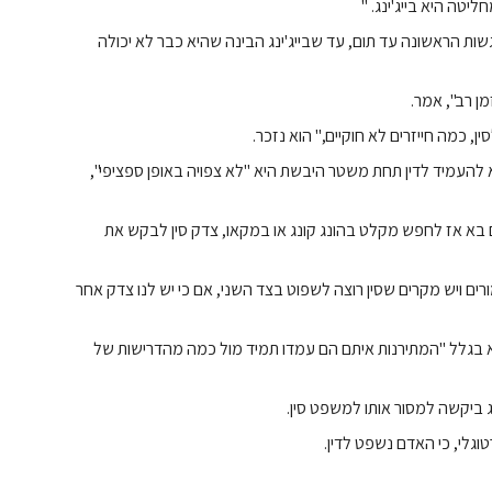
יטה היא בייג'ינג. "
גשות הראשונה עד תום, עד שבייג'ינג הבינה שהיא כבר לא יכולה
ן רב", אמר.
, כמה חייזרים לא חוקיים," הוא נזכר.
העמיד לדין תחת משטר היבשת היא "לא צפויה באופן ספציפי",
בא אז לחפש מקלט בהונג קונג או במקאו, צדק סין לבקש את
ם ויש מקרים שסין רוצה לשפוט בצד השני, אם כי יש לנו צדק אחר
קא בגלל "המתירנות איתם הם עמדו תמיד מול כמה מהדרישות של
 ביקשה למסור אותו למשפט סין.
לי, כי האדם נשפט לדין.