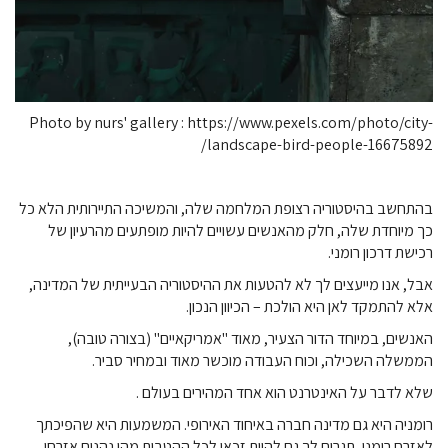
Photo by nurs' gallery : https://www.pexels.com/photo/city-
landscape-bird-people-16675892/
בהתחשב בהיסטוריה רצופת המלחמה שלה, והמשיכה התיירותית הלא כל
כך מיוחדת שלה, חלק מהאנשים עשויים להיות מופתעים מהרעיון של
רכישת דרכון רומני.
אבל, אנו מייעצים לך לא להטעות את ההיסטוריה הבעייתית של המדינה,
אלא להתמקד לאן היא הולכת – הכיוון הנכון.
האנשים, במיוחד הדור הצעיר, מאוד "אמריקאיים" (בצורה טובה),
הממשלה השכילה, וכוח העבודה מוכשר מאוד ובמחיר סביר.
שלא לדבר על האינטרנט הוא אחד
המהירים בעולם .
רומניה היא גם מדינה חברה באיחוד האירופי. המשמעות היא שהפיכתך
לאזרח רומני, תגרום לך גם להיות זכאי לכל ההטבות מהן נהנים אזרחי