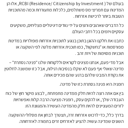
בעולם של RCBI (Residence/
Citizenship by Investment
), אלו הן
המדינות עם תמריצי מס משתלמים, כלכלות מתעוררות וכמה
מהתוכניות
הטובות ביותר לרכישת אזרחות .
כל הדברים שאהובים ורוצים על ידי נוודים דיגיטליים מצליחים, משקיעים
עסקיים ויזמים בכל רחבי העולם.
כתבנו את חלקנו ההוגן בתוכן בנוגע לתוכניות אזרחות פופולריות במדינות
מפורסמות או "נחשקות", כמו תוכנית
אזרחות מלטה לפי השקעה או
תוכניות מסוימות של ויזת זהב .
אבל מדי פעם, אנחנו מציגים לקוראים וללקוחות שלנו "פנינה נסתרת" –
מדינה שאולי אף פעם לא שקלו בנסיבות רגילות, אבל כזו שמשנה לחלוטין
את נקודת המבט שלהם ברגע שהם מכירים אותה.
רומניה היא פנינה נסתרת כזו של מדינה.
בין אם אתה רוצה להיות חלק
ממדינה מתפתחת , לבצע מיקור חוץ של כוח
העבודה שלך, או להקים עסק , רומניה מציעה הרבה קלות ואפשרויות
לזרים המעוניינים להיות חלק מהמדינה העשירה והמגוונת הזו.
בדרך כלל, כדי לרכוש אזרחות זרה, תצטרך לבחון את מסלולי ההשקעה
השונים שמדינה עשויה להציע לאזרחים זרים בתמורה לאזרחותה.