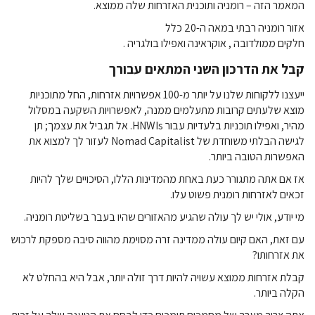
המאמר הזה – רומניה ותוכנית האזרחות שלה ממוצא.
אזור רומניה רבתי במאה ה-20 כלל
חלקים
ממולדובה , אוקראינה ואפילו בולגריה .
קבל את הדרכון
השני
המתאים עבורך
ייעצנו ללקוחות שלנו על יותר מ-100 אפשרויות אזרחות, החל מתוכניות
מוצא שלעתים קרובות מתעלמים ממנה, לאפשרויות השקעה במסלול
מהיר, ואפילו תוכניות בלעדיות עבור HNWIs. אל תגביל את עצמך; תן
לגישה הבלתי משוחדת של Nomad Capitalist לעזור לך למצוא את
האפשרות הטובה ביותר.
אז אם אתה מתגורר כעת באחת מהמדינות הללו, הסיכויים שלך להיות
זכאים לאזרחות רומנית פשוט עלו.
מי יודע, אולי יש לך עולה שהגיע מהאזורים שהיו בעבר בשליטת רומניה.
עם זאת, האם קיום עולה ממדינה זרה מסוימת מהווה סיבה מספקת לרכוש
את אזרחותו?
קבלת אזרחות ממוצא עשויה להיות דרך זולה יותר, אבל היא בהחלט לא
הקלה ביותר.