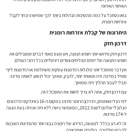
האיחוד האירופי.
בואו נסתכל על כמה מהסיבות הגדולות ביותר לכך שמישהו יבחר לקבל
אזרחות רומנית.
היתרונות של קבלת אזרחות רומנית
דרכון חזק
דרכון חזק פירושו יותר חופש תנועה, ויש מעט מאוד דברים שמובילים את
חופש התנועה של יזמים מצליחים ונוודים דיגיטליים בכל רחבי העולם.
אין דבר מתסכל יותר מלגלות הזדמנות עסקית משתלמת או הזדמנות לייף
סטייל במדינה זרה ומאוחר יותר, להבין, שאינך יכול לנסוע לאותה מדינה
מבלי לעבור תהליך ויזה ממושך.
עם דרכון חזק, אתה לא צריך לחוות את התסכול הזה.
לפי הנלי ושותפים, הדרכון הרומני מדורג במקום ה-16 באינדקס הדרכונים
הגלובלי שלהם לשנת 2022, המאפשר גישה ללא ויזה או ויזה בעת הגעה
ל-174 מדינות.
זה לא רע בכלל. למעשה, הדירוג של רומניה גבוה יותר מהמדינות השכנות
לה כמו מולדובה, בולגריה ואוקראינה.