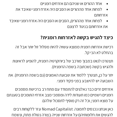
אחד ההורים או שניהם הם אזרחים רומניים
לפחות אחד מההורים או הסבים היה אזרח רומני שאיבד את
אזרחותם
לפחות אחד מההורים, הסבים או הסבים היה אזרח רומני שאיבד
את אזרחותם בניגוד לרצונם
כיצד להגיש בקשה לאזרחות רומנית?
רכישת אזרחות רומנית ממוצא עשויה להיות מסלול זול יותר אבל זה
בהחלט לא הכי קל.
תצטרכו לנווט במבוך מורכב של ביורוקרטיה רומנית, להופיע לראיונות
ולהגיש בקשה (שכתובה בשפה הרומנית).
יתר על כן, תצטרך ללמוד את שבועת האמונים (גם בשפה הרומנית). את
השבועה יש להישבע בפני פקיד רומני.
אזרחים זרים כבר נאלצים להתמודד עם מתח רב ברכישת מסמכים
רומניים רשמיים כמו תעודות לידה ומסמכי מצב אזרחי התומכים בטענתם
על מוצא רומני, וכל זה רק מוסיף לתסכול שלהם.
כאן אנחנו נכנסים לתמונה. Nomad Capitalist עזר ללקוחות רבים
להגשים את חלומותיהם על אזרחות שנייה בצורה נטולת מתח, ונשמח