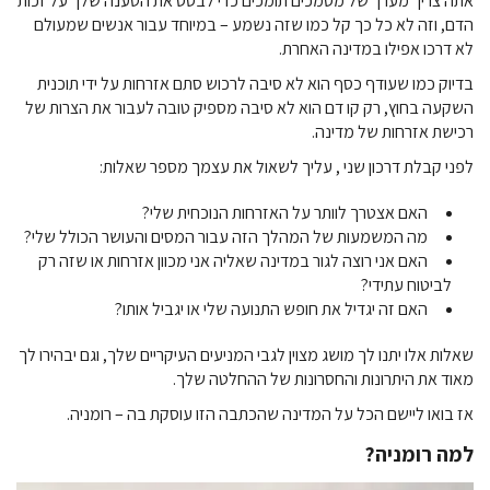
אתה צריך מערך של מסמכים תומכים כדי לבסס את הטענה שלך על זכות
הדם, וזה לא כל כך קל כמו שזה נשמע – במיוחד עבור אנשים שמעולם
לא דרכו אפילו במדינה האחרת.
בדיוק כמו שעודף כסף הוא לא סיבה לרכוש סתם אזרחות על ידי תוכנית
השקעה בחוץ, רק קו דם הוא לא סיבה מספיק טובה לעבור את הצרות של
רכישת אזרחות של מדינה.
לפני קבלת
דרכון שני , עליך לשאול את עצמך מספר שאלות:
האם אצטרך לוותר על האזרחות הנוכחית שלי?
מה המשמעות של המהלך הזה עבור המסים והעושר הכולל שלי?
האם אני רוצה לגור במדינה שאליה אני מכוון אזרחות או שזה רק
לביטוח עתידי?
האם זה יגדיל את חופש התנועה שלי או יגביל אותו?
שאלות אלו יתנו לך מושג מצוין לגבי המניעים העיקריים שלך, וגם יבהירו לך
מאוד את היתרונות והחסרונות של ההחלטה שלך.
אז בואו ליישם הכל על המדינה שהכתבה הזו עוסקת בה – רומניה.
למה רומניה?