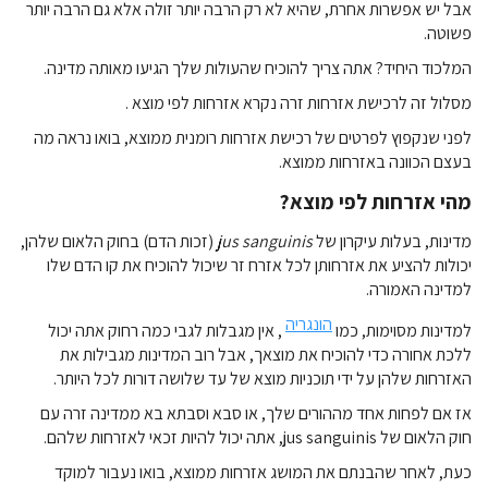
אבל יש אפשרות אחרת, שהיא לא רק הרבה יותר זולה אלא גם הרבה יותר
פשוטה.
המלכוד היחיד? אתה צריך להוכיח שהעולות שלך הגיעו מאותה מדינה.
מסלול זה לרכישת אזרחות זרה נקרא
אזרחות לפי מוצא .
לפני שנקפוץ לפרטים של רכישת אזרחות רומנית ממוצא, בואו נראה מה
בעצם הכוונה באזרחות ממוצא.
מהי אזרחות לפי מוצא?
מדינות, בעלות עיקרון של
jus sanguinis
(זכות הדם) בחוק הלאום שלהן,
יכולות להציע את אזרחותן לכל אזרח זר שיכול להוכיח את קו הדם שלו
למדינה האמורה.
הונגריה
למדינות מסוימות, כמו
, אין מגבלות לגבי כמה רחוק אתה יכול
ללכת אחורה כדי להוכיח את מוצאך, אבל רוב המדינות מגבילות את
האזרחות שלהן על ידי תוכניות מוצא של עד שלושה דורות לכל היותר.
אז אם לפחות אחד מההורים שלך, או סבא וסבתא בא ממדינה זרה עם
חוק הלאום של jus sanguinis, אתה יכול להיות זכאי לאזרחות שלהם.
כעת, לאחר שהבנתם את המושג אזרחות ממוצא, בואו נעבור למוקד