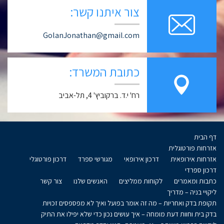
צור איתנו קשר:
GolanJonathan@gmail.com
כתובת המשרד:
רח' י.ד. ברקוביץ' 4, תל-אביב
דף הבית
אזרחות פורטוגלית
אזרחות אירופאית
דרכון אירופאי
מגורשי ספרד
דרכון פורטוגלי
דרכון ספרדי
כתבות ומאמרים
לקוחות ממליצים
האנשים שלנו
צור קשר
ליקויי בניה – מדריך
תקופת בדק ואחריות – מה זה אומר בפועל ואיך לא מפספסים זכויות
בדק בית וחוות דעת מומחה – איך עושים נכון כדי שלא יפילו את התיק