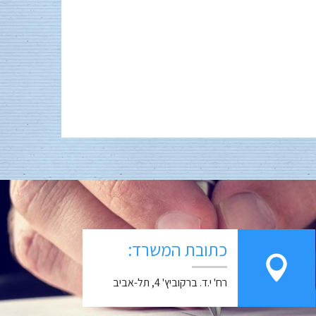
כתובת המשרד:
רח' י.ד. ברקוביץ' 4, תל-אביב