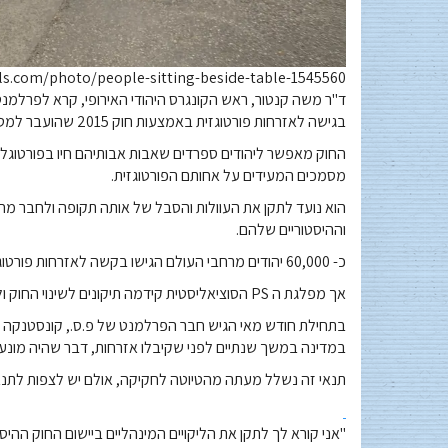
ls.com/photo/people-sitting-beside-table-1545560/
ד"ר משה קנטור, ראש הקונגרס היהודי האירופי, קרא לפרלמ
בגישה לאזרחות פורטוגזית באמצעות חוק 2015 שהועבר למטרה זו.
החוק מאפשר ליהודים ספרדים שאבות אבותיהם חיו בפורטוגל עד
מסמכים המעידים על אחותם הפורטוגזית.
הוא נועד לתקן את העוולות והסבל של אותה תקופה ולחבר מח
וההיסטוריים שלהם.
כ- 60,000 יהודים מרחבי העולם הגישו בקשה לאזרחות פורטוגלית בתנאי החוק, וכמה אלפים קיבלו אותה, כולל כ- 5,000 מישראל.
אך מפלגת ה PS הסוציאליסטית קידמה תיקונים לשינוי החוק ולהקשות הרבה יותר על קבלת אזרחות על פי החקיקה.
בתחילת חודש מאי הגיש חבר הפרלמנט של פ.ס., קונסטנקה א
במדינה במשך שנתיים לפני שקיבלו אזרחות, דבר שהיה מונע 
תנאי זה נשלל מעתה מהטיוטה לחקיקה, אולם יש לצפות לתנאי
"אני קורא לך לתקן את הליקויים המינהליים ביישום החוק הה