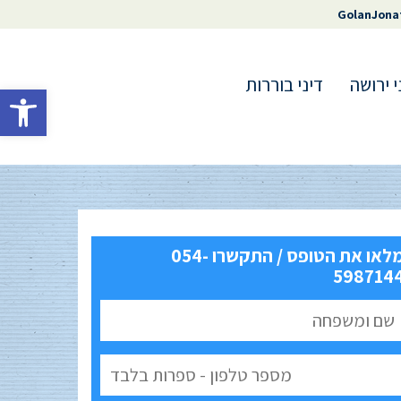
GolanJona
י ירושה
דיני בוררות
פתח סרגל 
מלאו את הטופס / התקשרו 054-
598714