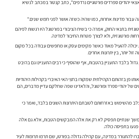
אי יהודים ספרדים פורטוגיים נרדפים ", כתב קנטור במכתב לנשיא
אה עבור מדינות אחרות, כמו שהיה כשזה אושר לפני חמש שנים."
גזית בתנאי החוק, אמרה כי בשיח הציבורי בפורטוגל היו רגשות לפיהם
ת פורטוגזית, ולא לצורך מטרות החיבור למדינה.
זית יכולה להועיל מאוד כאשר מקימים עסק או מחפשים עבודה בכל מקום
ול יותר, בין יתרונות אחרים.
ול בלבד התעניין בהטבות, אף שהוסיף כי רבים התעניינו גם בהיבט
לאותו פן בזהותם הקהילתית שמקורו בחצי האי האיברי בקהילות היהודיות
ם של יהודי ספרד ופורטוגל, והלאדינו שפה שחלקם עדיין מדברים, הם
יעלב מהשימוש באזרחותם לטובתם היתרונות השונים בלבד, ואמר כי
במשך שנתיים תפסיק לא רק את אלה המבקשים הטבות, אלא גם אלה
געו בתפיסה כולה.
עברו להתגורר במדינה, עם קהילה גדולה בפורטו, שם תרמו תרומות לעיר