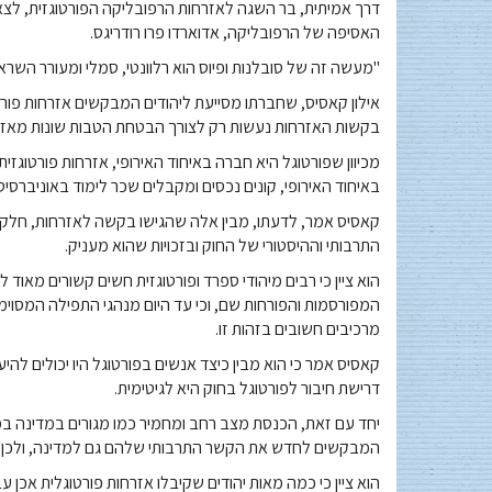
דרך אמיתית, בר השגה לאזרחות הרפובליקה הפורטוגזית, לצאצ
האסיפה של הרפובליקה, אדוארדו פרו רודריגס.
"מעשה זה של סובלנות ופיוס הוא רלוונטי, סמלי ומעורר השר
אילון קאסיס, שחברתו מסייעת ליהודים המבקשים אזרחות פורטו
בקשות האזרחות נעשות רק לצורך הבטחת הטבות שונות מאזרחו
מכיוון שפורטוגל היא חברה באיחוד האירופי, אזרחות פורטוג
באיחוד האירופי, קונים נכסים ומקבלים שכר לימוד באוניברסיטה ז
קאסיס אמר, לדעתו, מבין אלה שהגישו בקשה לאזרחות, חלק גד
התרבותי וההיסטורי של החוק ובזכויות שהוא מעניק.
הוא ציין כי רבים מיהודי ספרד ופורטוגזית חשים קשורים מאוד 
המפורסמות והפורחות שם, וכי עד היום מנהגי התפילה המסוימי
מרכיבים חשובים בזהות זו.
קאסיס אמר כי הוא מבין כיצד אנשים בפורטוגל היו יכולים לה
דרישת חיבור לפורטוגל בחוק היא לגיטימית.
יחד עם זאת, הכנסת מצב רחב ומחמיר כמו מגורים במדינה 
המבקשים לחדש את הקשר התרבותי שלהם גם למדינה, ולכן פ
הוא ציין כי כמה מאות יהודים שקיבלו אזרחות פורטוגלית אכן 