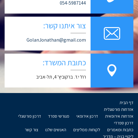
054-5987144
צור איתנו קשר:
GolanJonathan@gmail.com
כתובת המשרד:
רח' י.ד. ברקוביץ' 4, תל-אביב
דף הבית
אזרחות פורטוגלית
אזרחות אירופאית
דרכון אירופאי
מגורשי ספרד
דרכון פורטוגלי
דרכון ספרדי
כתבות ומאמרים
לקוחות ממליצים
האנשים שלנו
צור קשר
ליקויי בניה – מדריך