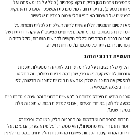
מחמירים אחרים כגון בדיקות רקע קפדניות ( כולל על בני משפחה ועל
מקורות כספים), בדיקות חובה מול מערכת המשפט והמערכת העסקית
הפנימית של האיחוד האירופי ונהלי אימות במדינות שלישיות.
מאז לסיום התוכניות הללו עשויות להיות השלכות כלכליות חמורות על
המדינות הנוגעות בדבר, מחוקקים אירופיים מציעים "הפסקה הדרגתית של
תוכניות דרכונים מוזהבים וכללים נוקשים לדרישות תושבות, כולל בדיקות
קפדניות הרבה יותר על מועמדים", מדווחת רויטרס.
תעשיית דרכוני הזהב
"הלחץ של הנציבות על כל המדינות נטולות ויזה המפעילות תוכניות
אזרחות לפי השקעה נשא פרי, שכן כמה מדינות נטולות ויזה החליטו
להפסיק את התוכניות שלהן או השעינו תוכניות לתוכניות חדשות", לפי
הדו"ח.
מלטה עצמאית
.
סוכנות הידיעות רויטרס מדווחת כי "תעשיית דרכוני הזהב אינה מוסדרת כיום
כמעט לחלוטין באיחוד האירופי, אם כי למדינות רבות יש תוכניות אלה
במשך שנים".
"חברות המפתחות ומקדמות את התכניות הללו, כמו הנלי ופרטנרס,
יתמודדו עם דרישות מחמירות", הוא ממשיך. "על פי ההצעה, הנתמכת על
ידי רוב המחוקקים, ההכנסות שייווצרו מהתוכניות הללו יחויבו במס כדי לממן