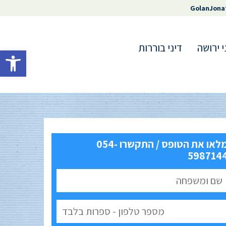
GolanJona
י ירושה
דיני בוררות
פתח סרגל 
מלאו את הטופס / התקשרו 054-
598714