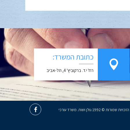
כתובת המשרד:
רח' י.ד. ברקוביץ' 4, תל-אביב
כל הזכויות שמורות © 1992 גולן ושות. משרד עורכי