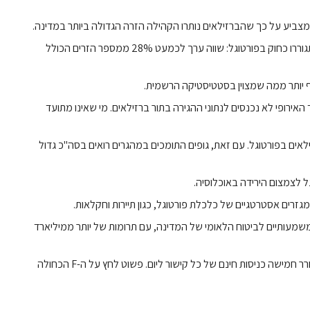
מצביע על כך שהברזילאים נותרו הקהילה הזרה הגדולה ביותר במדינה.
לפי נתונים קודמים, משנת 2020, היו 183,993 ברזילאים שהתגוררו כחוק בפורטוגל: שווה ערך לכמעט 28% ממספר הזרים הכולל
ף יותר ממה שמצוין בסטטיסטיקה הרשמית.
אירופי לא נכנסים לנתוני ההגירה בתור ברזילאים. מי שאינו מתועד
Itamar, ההערכה הרשמית היא שיש כ-300,000 ברזילאים בפורטוגל. עם זאת, גופים התומכים במהגרים רואים בסה"כ גדול
ל לצמצום הירידה באוכלוסיה.
רים אסטרטגיים של כלכלת פורטוגל, כגון תיירות וחקלאות.
משמעותיים לביטוח הלאומי של המדינה, עם תרומות של יותר ממיליארד
הקישור הנוכחי: האם אהבת את הטקסט הזה? המנוי יכול לשחרר חמישה כניסות חינם של כל קישור ליום. פשוט לחץ על ה-F הכחולה