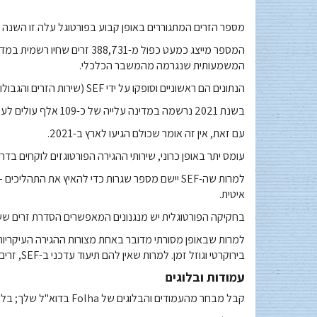
מספר הזרים המתגוררים באופן קבוע בפורטוגל עלה זו השנה השישית ברציפות, 
המשמעותית שנגרמה מהמשבר הכלכלי.
הנתונים הם ראשוניים וסופקו על ידי SEF (שירות הזרים והגבולות) בדו"ח שפורסם ב-Diário de Notícias.
בשנת 2021 נרשמה במדינה עלייה של כ-109 אלף עולים לעומת השנה הקודמת.
עם זאת, אין זה אומר שכולם הגיעו לארץ ב-2021.
עומס יתר באופן כרוני, שירותי ההגירה הפורטוגזים לוקחים ב
למרות שה-SEF יישם מספר שגרות כדי להאיץ את התה
איטית.
בחקיקה הפורטוגלית יש מנגנונים המאפשרים הסדרת זרים ששהו
למרות שבאופן מסורתי מדובר באחת מצורות ההגירה העיקריות
בירוקרטי וגוזל זמן. למרות שאין להם תיעוד עדכני ב-SEF, זרים נתונים אפילו יותר למצבים של פגיעות חברתית וניצול עבודה.
עמודות ובלוגים
קבל מבחר מהעמודים והבלוגים של Folha בדוא"ל שלך; בלעדי למנויים.