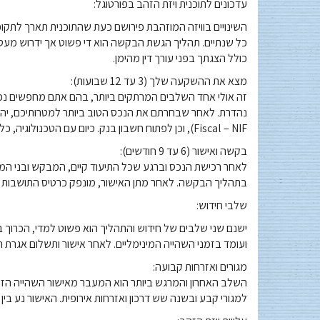
עדכונים לתוכנית ויזת הזהב בפורטוגל:
כל שנתיים. תהליך הגשת הבקשה הוא די פשוט אך ידרוש מעט 
כולל הצגתך בפני עורך דין מהימן.
מצא את ההשקעה שלך (3 עד 12 שבועות):
זה אולי אחד השלבים המרתקים ביותר, בהם אתם מחפשים נ
Fiscal – NIF), וכן לפתוח חשבון בנק. כיום עם הטכנולוגיה, כל זה יכול להיעשות בנוחות הבית שלך.
בקשה ואישור (6 עד 9 חודשים):
לאחר רכישת הנכס וברגע שכל התיעוד קיים, המבקש ובני המ
בתהליך הבקשה. לאחר מתן האישור, מונפק כרטיס התושבות ה
שלבי חידוש:
ישנם שני שלבים של חידוש והתהליך הוא פשוט למדי, הכרוך 
ועומד בזמני השהייה המינימליים. לאחר אישור ותשלום אגרת 
מגורים ואזרחות קבועה:
השלב האחרון והמרגש ביותר הוא המעבר מאישור השהייה הזמ
למגורי קבע ובשנה שש דרכון ואזרחות אירופית. האישור נע בין 6 ל -8 חודשים.