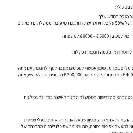
ון, כולל:
– דמי בקשה – דמי הגירה ומשרד הגבול 5336,40 €, עם הנחה של 50% על כל חידוש. יש לקחת גם דמי עיבוד ממשלתיים הכוללים
€ – 8000 € למשפחה
לחוסר וודאות. כמה דוגמאות כוללות:
ימליים במזומן. מימון אפשרי לסכומים מעבר לסף. לדוגמה, אם אתה
רוכש נכס באלגרבה שהוא 600,000 €, תצטרך להשקיע 400,000 € במזומן ותוכל לממן את 200,000 € הנותרים. נכון לעכשיו, אתה
, לא כל נכס מעל גיל 30 מקובל. על הנכס להתאים לדרישות הממשלה ולהליך האישור בכדי להעפיל את
בוהה, וזה לא המקרה. מכיוון שבאלגארבה יש אזורים בעלי צפיפות
והוא למעשה צפיפות נמוכה, מה שאומר שתוכלו ליהנות מההנחה של