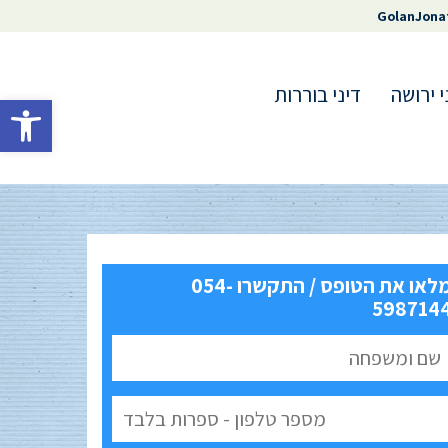
GolanJona
י ירושה
דיני בוררות
פתח סרגל 
מלאו את הטופס / התקשרו 054-
598714