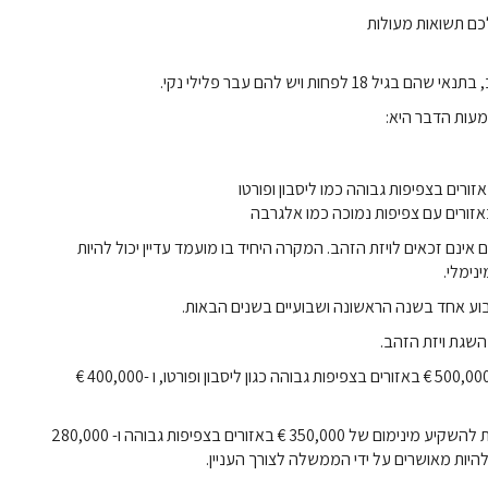
כם תשואות מעולות
ת ויש להם עבר פלילי נקי.
עות הדבר היא:
ינם זכאים לויזת הזהב. המקרה היחיד בו מועמד עדיין יכול להיות
נימלי.
וע אחד בשנה הראשונה ושבועיים בשנים הבאות.
שגת ויזת הזהב.
עבור נכסים מתחת לגיל 30, סכומי ההשקעה המינימליים הם 500,000 € באזורים בצפיפות גבוהה כגון ליסבון ופורטו, ו -400,000 €
יש גם אפשרות להשקיע בפרויקטים של שיקום, וכאן ניתן לצפות להשקיע מינימום של 350,000 € באזורים בצפיפות גבוהה ו- 280,000
היות מאושרים על ידי הממשלה לצורך העניין.