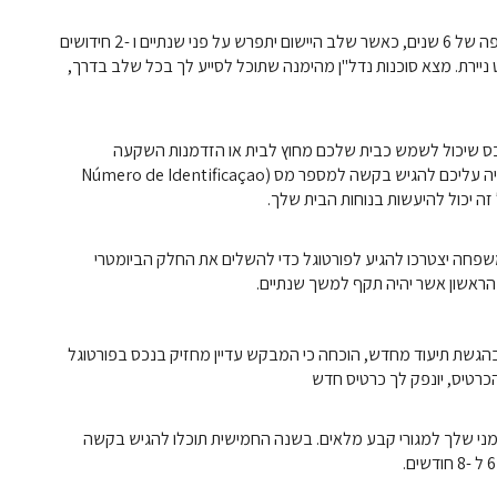
השינויים בוויזה המוזהבת פירושם כעת שהתוכנית תארך לתקופה של 6 שנים, כאשר שלב היישום יתפרש על פני שנתיים ו -2 חידושים
ניירת. מצא סוכנות נדל"ן מהימנה שתוכל לסייע לך בכל שלב בדרך,
כס שיכול לשמש כבית שלכם מחוץ לבית או הזדמנות השקעה
נהדרת. לאחר שבחרתם את הנכס הטוב ביותר למטרותיכם, יהיה עליכם להגיש בקשה למספר מס (Número de Identificaçao
שפחה יצטרכו להגיע לפורטוגל כדי להשלים את החלק הביומטרי
ראשון אשר יהיה תקף למשך שנתיים.
בהגשת תיעוד מחדש, הוכחה כי המבקש עדיין מחזיק בנכס בפורטוגל
הכרטיס, יונפק לך כרטיס חדש
ני שלך למגורי קבע מלאים. בשנה החמישית תוכלו להגיש בקשה