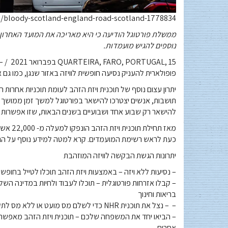
o/bloody-scotland-england-road-scotland-1778834/
נוספים להגיש מועמדות.
QUARTEIRA, FARO, PORTUGAL, 15 בפברואר 2021
/ –
פופולארית להעניק נסיעה חופשית לוויזה באזור שנגן, כמו גם אזרחו
יתרון עצום נוסף של תוכנית ויזת הזהב לעומת תוכניות אחרות 
להישאר רק שבוע אחד ושבועיים בשנים הבאות, שזו אפשרות נ
מאז תחי
כעת לראש רשימת המועמדים. קרא למטה למידע נוסף על הג
יתרונות הגשת הבקשה לוויזה המוזהבת
– נסיעות ללא ויזה – באמצעות ויזת הזהב תוכלו לטייל בחופשי
– קבלו אזרחות פורטוגלית – תוכלו לעבוד ולחיות במדינה השלי
בריאות וחינוך
–
– נצל את תוכנית NHR כדי לשלם מס מועט או ללא מס לתקופה של 10 שנים
– הביאו יחד את המשפחה שלכם – תוכנית ויזת הזהב מאפשרת ל
אחרים