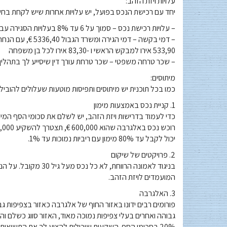
עלויות ויזת הזהב:
יחד עם רכישת הנכס בפועל, יש עלויות אחרות שיש לקחת בחשב
– עלויות רכישת נכס – סמוך על 6 עד 8% בעלויות הסגירה עבור הנכס החדש שלך
533,90 אירו למבקש הראשי ו -83,30 אירו לכל בן משפחה
– שכר טרחה משפטי – שכר טרחת עורך דין שיסייע לך בתהליך יכול לנוע בין 6000 
מיתוסים:
כמו בכל תוכנית יש מיתוסים ותפיסות מוטעות שעלולים להוביל 
1. קניית נכס באמצעות מימון
כדי לעמוד בדרישות ויזת הזהב, יש לשלם את סכומי הסף המינ
יכול לקבל עד 80% מימון עם ריביות נמוכות עד 1%.
2. פרויקטים של שיקום
בניגוד לאמונה הרווחת
המועמדים לויזת הזהב.
3. האלגרבה
פורומים רבים ידונו באזור החוף של אלגרבה כאזור בצפיפות ג
גבוהה ואחרים בעלי צפיפות נמוכה מאוד, האזור סווג כשלם 
20% בסכומי הסף. השקעות שיכולות להציע לך את התשואות הטובות ביותר.