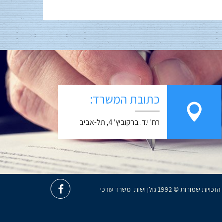
כתובת המשרד:
רח' י.ד. ברקוביץ' 4, תל-אביב
כל הזכויות שמורות © 1992 גולן ושות. משרד עורכי