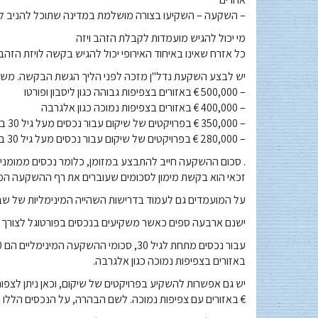
– השקעה – השקיעו בצורה מושלמת במדינה שתוכל להניב ל
מי יכול להגיש מועמדות לקבלת הזהב ויזה
כל אזרח שאינו באיחוד האירופי יכול להגיש בקשה לויזת הזהב, בתנאי שהם בגיל 18 לפחו
יש לבצע השקעת נדל"ן מזכה לפני הליך הגשת הבקשה. משמ
– 500,000 € באזורים בצפיפות גבוהה כגון ליסבון ופורטו
– 400,000 € באזורים בצפיפות נמוכה כגון אלגרבה
– 350,000 € בפרויקטים של שיקום עבור נכסים מעל גיל 30 באזורים בצפיפות גבוהה כמו ליסבון ופורטו
– 280,000 € בפרויקטים של שיקום עבור נכסים מעל גיל 30 באזורים עם צפיפות נמוכה כמו אלגרבה
. סכום ההשקעה חייב להתבצע במזומן, כלומר נכסים ממומנים א
זכאי הוא בקשת מימון לסכומים שעוברים את רף ההשקעה המי
על המועמדים גם לעמוד בדרישות השהייה המינימליות של שב
ישנם ארבעה ספים כאשר משקיעים בנכסים בפורטוגל לצורך ה
באזורים בצפיפות נמוכה כגון אלגרבה.
€ באזורים עם צפיפות נמוכה. לשם הבהרה, על הנכסים הללו ל