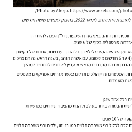
Photo by Alexjo: https://www.pexels.com/phot
ממשלת פורטוגל הודיעה כי היא מאריכה את המועד האחרון לתוכנית ויזת הזהב לינואר 2022, בהינתן לאנשים שישה חודשים
 תוכנית ויזת הזהב באמצעות השקעות נדל"ן הפכה להיות דרך
ת פורטוגלית בסוף של 6 שנים.
הוא זמן השהייה המינימלי לאורך כל הדרך. עם צורות אחרות של בקשות
תושבות, אנשים יצטרכו להישאר בפורטוגל למשך זמן ממושך (4 עד 6 חודשים מינימום), עם אשרת הזהב, בשנה הראשונה הם צריכים
הדרת אם הם מתכננים מראש או עדיין לא רוצים להתחייב למהלך.
לת תוכנית ויזת הזהב הונפקו למעלה מ- 22,000 אשרות והמספרים עדיין הולכים וגדלים כאשר אזרחים אמריקאים מטפסים
שת מועמדות.
ות בכל אזור שנגן
שית והבטוחה ביותר בעולם וליהנות מהציבור שירותים כמו שירותי
כם לכלול בני משפחה תלויים כמו בני זוג, ילדים ובני משפחה תלויים