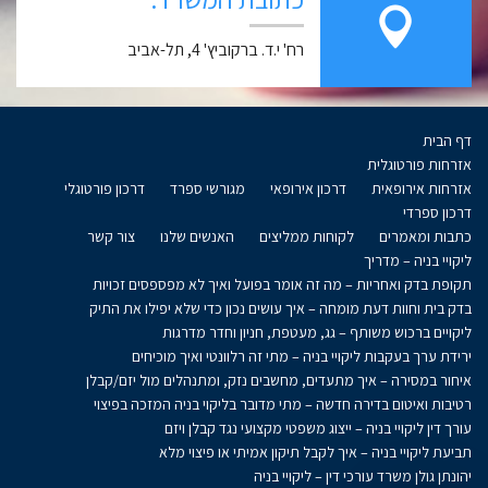
רח' י.ד. ברקוביץ' 4, תל-אביב
דף הבית
אזרחות פורטוגלית
אזרחות אירופאית
דרכון אירופאי
מגורשי ספרד
דרכון פורטוגלי
דרכון ספרדי
כתבות ומאמרים
לקוחות ממליצים
האנשים שלנו
צור קשר
ליקויי בניה – מדריך
תקופת בדק ואחריות – מה זה אומר בפועל ואיך לא מפספסים זכויות
בדק בית וחוות דעת מומחה – איך עושים נכון כדי שלא יפילו את התיק
ליקויים ברכוש משותף – גג, מעטפת, חניון וחדר מדרגות
ירידת ערך בעקבות ליקויי בניה – מתי זה רלוונטי ואיך מוכיחים
איחור במסירה – איך מתעדים, מחשבים נזק, ומתנהלים מול יזם/קבלן
רטיבות ואיטום בדירה חדשה – מתי מדובר בליקוי בניה המזכה בפיצוי
עורך דין ליקויי בניה – ייצוג משפטי מקצועי נגד קבלן ויזם
תביעת ליקויי בניה – איך לקבל תיקון אמיתי או פיצוי מלא
יהונתן גולן משרד עורכי דין – ליקויי בניה