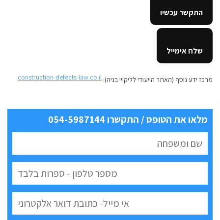
התקשר עכשיו
שלח אימייל
construction-defects-law.co.il
מרכז ידע נוסף (האתר הייעודי לליקויי בניה):
מלאו את הטופס / התקשרו 054-5987144