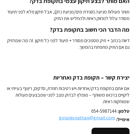
האם מותר לבצע תיקון עצמי בתקופת בדק?
מותר פעולות מניעה (סגירת מים/מניעת נזק), אבל תיקון מלא לפני תיעוד
מסודר עלול למחוק ראיות ולהחליש את התיק.
מה הדבר הכי חשוב בתקופת בדק?
דיווח בכתב + תיק מסמכים מסודר + תיעוד לפני כל תיקון. זה מה שמחזיק
גם אם התיק מתפתח בהמשך.
יצירת קשר – תקופת בדק ואחריות
אם אתם בתקופת בדק/אחריות ויש רטיבות חוזרת, סדקים, ריצוף בעייתי או
ליקויים ברכוש משותף – מומלץ לבדוק מצב לפני שמבצעים פעולות
שמוחקות ראיות.
טלפון:
054-5987144
golanjonathan@gmail.com
אימייל: