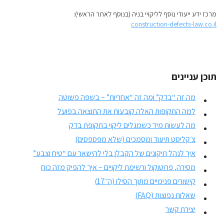
מרכז ידע ייעודי נוסף לליקויי בניה (בנוסף לאתר הראשי):
construction-defects-law.co.il
תוכן עניינים
מה זה “בדק” ומה זה “אחריות” – בשפה פשוטה
למה התקופות האלה קובעות את התוצאה בפועל
מה לעשות מיד כשמגלים ליקוי בתקופת בדק
צ׳קליסט תיעוד ומסמכים (שלא מפספסים)
איך לנהל תיקונים של הקבלן בלי להישאר עם “טיח וצבע”
מסירה, פרוטוקול ורשימת ליקויים – איך להפיק מזה כוח
קישורים פנימיים מתוך הסילו (ה־17)
שאלות נפוצות (FAQ)
יצירת קשר