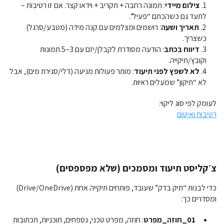
צילום מיידי
: תמונה רחבה + תקריב + וידאו קצר. אם זו רטיבות –
לתעד גם כשהכתם “פעיל”.
תאריך ושעה
: רושמים ומצלמים עם קנה מידה (מטבע/סרגל)
כשצריך.
דיווח בכתב
: הודעה מסודרת לקבלן/יזם עם 3–5 תמונות
וקובץ/תיקייה.
לא לשפץ לפני תיעוד
: מותר פעולות מניעה (דלי/סגירת מים), אבל
לא “תיקון” שמעלים ראיות.
לעומק לפי סוג ליקוי:
רטיבות ואיטום
צ׳קליסט תיעוד ומסמכים (שלא מפספסים)
כדי לבנות “תיק בדק” שעובד, פותחים תיקייה אחת (Drive/OneDrive)
ומסדרים כך:
01_חוזה_מפרט
: חוזה, מפרט טכני, נספחים, תוכניות, תכתובות