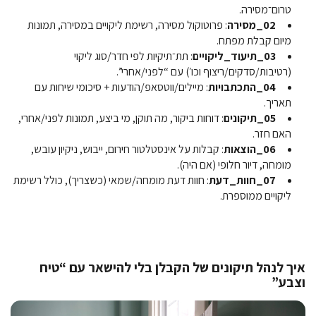
טרום־מסירה.
02_מסירה
: פרוטוקול מסירה, רשימת ליקויים במסירה, תמונות
מיום קבלת מפתח.
03_תיעוד_ליקויים
: תת־תיקיות לפי חדר/סוג ליקוי
(רטיבות/סדקים/ריצוף וכו׳) עם “לפני/אחרי”.
04_התכתבויות
: מיילים/ווטסאפ/הודעות + סיכומי שיחות עם
תאריך.
05_תיקונים
: דוחות ביקור, מה תוקן, מי ביצע, תמונות לפני/אחרי,
האם חזר.
06_הוצאות
: קבלות על אינסטלטור חירום, ייבוש, ניקיון עובש,
מומחה, דיור חלופי (אם היה).
07_חוות_דעת
: חוות דעת מומחה/שמאי (כשצריך), כולל רשימת
ליקויים ממוספרת.
איך לנהל תיקונים של הקבלן בלי להישאר עם “טיח
וצבע”