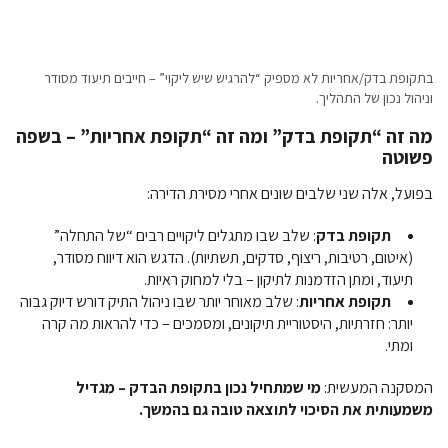
בתקופת בדק/אחריות לא מספיק “להרגיש שיש ליקוי” – חייבים תיעוד מסודר
וניהול נכון של התהליך.
מה זה “תקופת בדק” ומה זה “תקופת אחריות” – בשפה
פשוטה
בפועל, אלה שני שלבים שונים אחרי מסירת הדירה:
תקופת בדק
: שלב שבו מתגלים ליקויים רבים “של התחלה”
(איטום, רטיבות, ריצוף, סדקים, תשתיות). הדגש הוא דיווח מסודר,
תיעוד, ומתן הזדמנות לתיקון – בלי למחוק ראיות.
תקופת אחריות
: שלב מאוחר יותר שבו ניהול התיק דורש דיוק גבוה
יותר: חזרתיות, היסטוריית תיקונים, ומסמכים – כדי להראות מה קרה
ומתי.
המסקנה המעשית:
מי שמתחיל נכון בתקופת הבדק – מגדיל
משמעותית את הסיכוי לתוצאה טובה גם בהמשך.