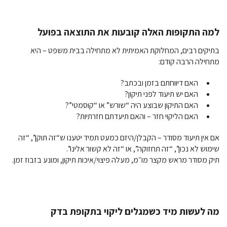
למה התקופות האלה קובעות את התוצאה בפועל
בתיקים רבים, המחלוקת האמיתית לא מתחילה בבית משפט – היא
מתחילה הרבה קודם:
האם דיווחתם בזמן ובכתב?
האם יש תיעוד לפני תיקון?
האם התיקון שבוצע היה “שורש” או “קוסמטי”?
האם הליקוי חזר – והאם תיעדתם חזרתיות?
אם אין תיעוד מסודר – הקבלן/היזם כמעט תמיד יטענו ש“זה תוקן”, “זה
שימוש לא נכון”, “זה תחזוקה”, או “זה לא קשור אלינו”.
תיק מסודר מראש מקצר מו״מ, מעלה פיצוי/איכות תיקון, ומונע בזבוז זמן.
מה לעשות מיד כשמגלים ליקוי בתקופת בדק