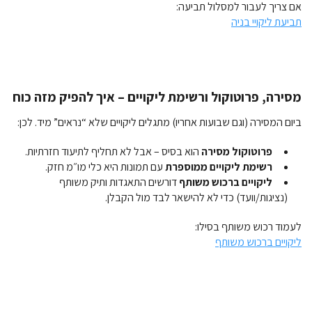
אם צריך לעבור למסלול תביעה:
תביעת ליקויי בניה
מסירה, פרוטוקול ורשימת ליקויים – איך להפיק מזה כוח
ביום המסירה (וגם שבועות אחריו) מתגלים ליקויים שלא “נראים” מיד. לכן:
פרוטוקול מסירה
הוא בסיס – אבל לא תחליף לתיעוד חזרתיות.
רשימת ליקויים ממוספרת
עם תמונות היא כלי מו״מ חזק.
ליקויים ברכוש משותף
דורשים התאגדות ותיק משותף
(נציגות/וועד) כדי לא להישאר לבד מול הקבלן.
לעמוד רכוש משותף בסילו:
ליקויים ברכוש משותף