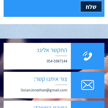
התקשר אלינו:
054-5987144
צור איתנו קשר:
GolanJonathan@gmail.com
כתובת המשרד: