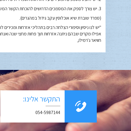
3. יש צורך לספק את המסמכים הדרושים להוכחת הקשר המשפחתי עם האב הקדמון (הורים או סבא וסבתא) שנולד בספרד.
(ספרד שוברת שיא אוכלוסין עקב גידול במהגרים).
"יש לנו ניסיון וסיפורי הצלחה רבים בתהליכי אזרחות ומכירים ל
אפילו מקרים שבהם ניתנה אזרחות תוך פחות מחצי שנה ואנחנו
חוויאר ג'רמילו,
התקשר אלינו:
054-5987144