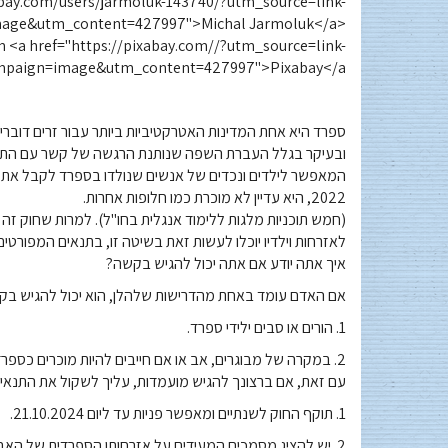
abay.com/users/jarmoluk-143740/?utm_source=link-
mage&utm_content=427997">Michal Jarmoluk</a>
m <a href="https://pixabay.com//?utm_source=link-
mpaign=image&utm_content=427997">Pixabay</a>
ספרד היא אחת המדינות האטרקטיביות ביותר עבור זרים דוברי 
ובעיקר בגלל העברת השפה שנותנת הרגשה של קשר עם התרבות 
המאפשר לילדים ונכדים של אנשים שנולדו בספרד לקבל את 
2022, היא עדיין לא מוכרת כמו חלופות אחרות.
(חמש תוכניות מלגות ללימוד אנגלית בחו"ל). למרות שחוק זה א
לאזרחות וילדיו יוכלו לעשות זאת בשיטה זו, בתנאים המפור
איך אתה יודע אם אתה יכול להגיש בקשה?
אם האדם עומד באחת מהדרישות שלהלן, הוא יכול להגיש בק
1. הורים או סבים ילידי ספרד.
2. במקרה של מבוגרים, אב או אם חייבים להיות מוכרים כספרדים לפי חוק הזיכרון הדמוקרטי או חוק הזיכרון ההיסטורי.
עם זאת, אם ברצונך להגיש מועמדות, עליך לשקול את התנאי
1. תוקף החוק לשנתיים ומאפשר פניות עד ליום 21.10.2024.
2. יש להציג מסמכים המעידים על אזרחותו הספרדית של האב הקדמון שעבורו מתבקש חוק זה (הורים או סבים של המבקש).