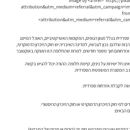
Image by <a href="https://pix
attribution&utm_medium=referral&utm_campaign=i
fro
attribution&utm_medium=referral&utm_ca
ספרדית בגלל מגוון הנופים, המקומות האטרקטיביים, האוכל המייצג
שלהם. נכון לעכשיו, למדינה האיבריה יש חוק הזיכרון הדמוקרטי,
אזרחותם תוך מספר חודשים. למרות שהחלופה הזו הושקה באוקטובר
ינו חל ישירות על נינים, קיימת חלופה: ההורה יכול להגיש בקשה
טים ב המסגרת המשפטית הספרדית.
שה לקבלת אזרחות ספרדית:
ם הבאים: