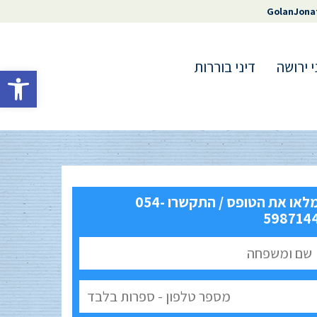
GolanJona
י ירושה
דיני בוררות
פתח סרגל 
מלאו את הטופס / התקשרו 054-
598714