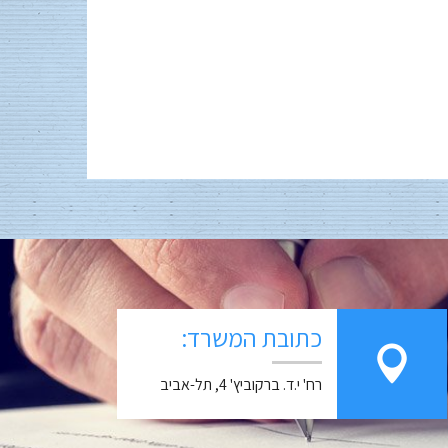
כתובת המשרד:
רח' י.ד. ברקוביץ' 4, תל-אביב