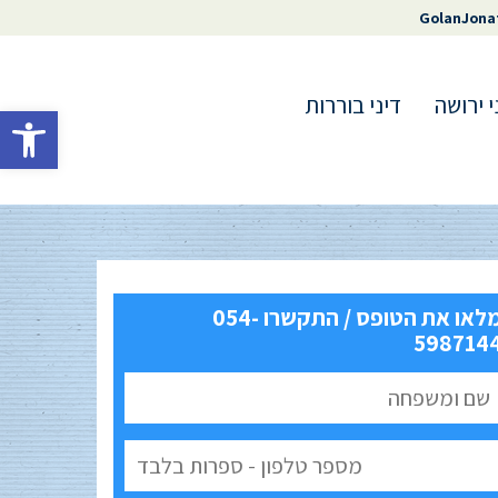
GolanJona
י ירושה
דיני בוררות
פתח סרגל 
מלאו את הטופס / התקשרו 054-
598714