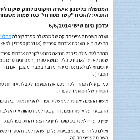
הממשלה בליסבון אישרה תיקונים לחוק שיקנו ליהו
התנאי: להוכיח "קשר מסורתי" כמו שמות משפח
עדכון מיום שישי 6/6/2014
וועדת השרים לענייני חקיקה של ממשלת ספרד קיבלה
החלטה
ההצעה היא הענקת אזרחות ספרדית (או דרכון ספרדי ) לצאצאי
מההחלטה עולה כי ככל הנראה כתנאי לקבלת אזרחות ספרדית
שפת לאדינו ו/או בידע כללי בנושא ספרד, המבחנים יערכו במכ
ידועים ואולם לא נראה כי יהיה מדובר במבחן מסובך. אנו נדר
המבחן).
כמו כן עולה מההחלטה שכנראה המועמד לקבלת אזרחות ספרדית
המיוחד של המועמד לספרד.
אישור ההצעה יאפשר לממשלת ספרד להעלות אותה בשבועות
ההצבעה על אישור הצעת החוק בפרלמנט מהווה את השלב האחר
יצויין כי עדיין לא נקבע מועד לדיון על הצעת החוק בפרלמנט.
ואולם כל ההערכות מצביעות על כך שהפרלמנט הספרדי יאשר 
השרים לענייני חקיקה.