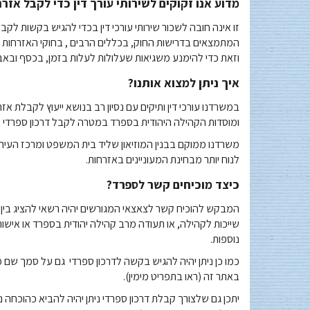
מדוע אנו זקוקים לשירותי עורך דין כדי לקבל אזר
זו אינה חובה לשכור שירותי עורכי דין בכדי להגיש בקשות לקבל
המתמצאים בדרישות החוק, בכללים הרבים , בחוקי האזרחות
וזאת כדי להימנע משגיאות שעלולות לעלות בזמן, בכסף ובאב
איך ניתן למצוא אותנו?
במשרדנו עורכי דין ותיקים עם נסיון רב בנושא ייעוץ לקבלת אזר
ומוסדות הקהילה היהודית בספרד במטרה לקבל דרכון ספרדי או 
משרדנו ממוקם בבנין המוזיאון שליד בית המשפט ומרכז העיר
לנוח יותר מבחינת המעוניינים באזרחות.
כיצד מוכיחים קשר לספרד?
המבקש להוכיח קשר לצאצאי המגורשים יהיה רשאי להציג בין 
שייכות לקהילה, או תעודה מרב קהילה יהודית בספרד או איש
נוספות
.
כמו כן ניתן יהיה להגיש בקשה לדרכון ספרדי גם על סמך שם 
באתר זה (ראו בתפריט מימין).
יתכן גם שלצורך קבלת דרכון ספרדי ניתן יהיה להביא כהוכחה נ