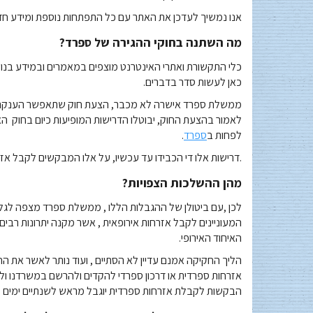
אנו נמשיך לעדכן את האתר עם כל התפתחות נוספת ומידע חדש 
מה השתנה בחוקי ההגירה של ספרד?
כלי התקשורת ואתרי האינטרנט מוצפים במאמרים ובמידע בנו
כאן לעשות סדר בדברים
.
ממשלת ספרד אישרה לא מכבר, הצעת חוק שתאפשר הענקת אזר
לאמור בהצעת החוק, יבוטלו הדרישות המופיעות כיום בחוק ה
לפחות ב
ספרד
.
דרישות אלו די הכבידו עד עכשיו, על אלו המבקשים לקבל אזרחות ואולם אין בכוונתם להתגורר או לעבוד בספרד בעתיד הקרוב.
מהן ההשלכות הצפויות?
לכן
,
עם ביטולן של ההגבלות הללו , ממשלת ספרד מצפה לגל 
המעוניינים לקבל אזרחות אירופאית , אשר מקנה יתרונות רבים
האיחוד האירופי
.
הליך החקיקה אמנם עדיין לא הסתיים , ועוד נותר לאשר את 
אזרחות ספרדית או דרכון ספרדי להקדים ולהרשם במשרדנו ו
הבקשות לקבלת אזרחות ספרדית יוגבל מראש לשנתיים ימים מ