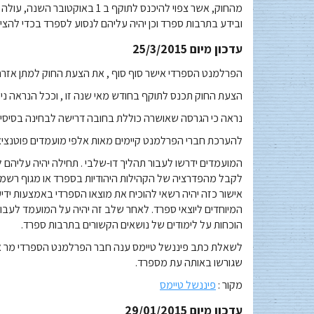
מהחוק, אשר צפוי להיכנס לתוקף ב
ובידע בתרבות ספרד וכן יהיה עליהם לנסוע לספרד בכדי להציג
עדכון מיום 25/3/2015
הפרלמנט הספרדי אישר סוף סוף , את הצעת החוק למתן אזרח
הצעת החוק תכנס לתוקף בחודש מאי שנה זו , וככל הנראה ני
נראה כי הגרסה שאושרה כוללת בחובה דרישה לבחינה בסיסית 
להערכת חברי הפרלמנט קיימים מאות אלפי מועמדים פוטנצי
המועמדים ידרשו לעבור תהליך דו-שלבי . תחילה יהיה עליהם ל
לקבל מהפדרציה של הקהילות היהודיות בספרד או מגוף רשמי 
אישור כזה יהיה רשאי להוכיח את מוצאו הספרדי באמצעות יד
המיוחדים ליוצאי ספרד. לאחר שלב זה יהיה על המועמד לעבור
הוכחות על לימודים של נושאים הקשורים בתרבות ספרד.
לשאלת כתב פיננשל טיימס ענה חבר הפרלמנט הספרדי מר אלו
שגורשו באותה עת מספרד.
מקור :
פיננשל טיימס
עדכון מיום 29/01/2015