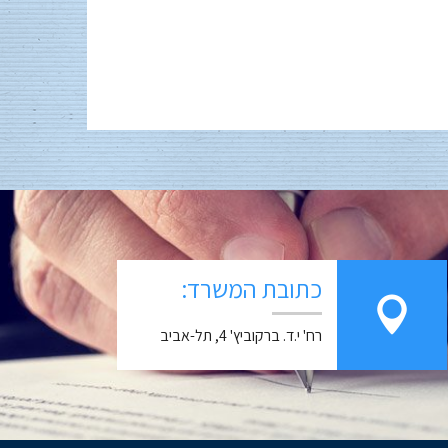
כתובת המשרד:
רח' י.ד. ברקוביץ' 4, תל-אביב