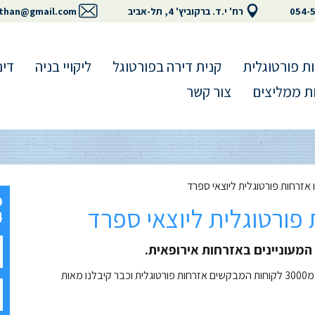
054-
רח' י.ד. ברקוביץ' 4, תל-אביב
than@gmail.com
ת פורטוגלית
קנית דירה בפורטוגל
ליקויי בניה
דינ
ת ממליצים
צור קשר
אזרחות פורטוגלית ליוצאי ספרד
פורטוגלית ליוצאי ספרד
4
– המעוניינים באזרחות אירופאית.
צשרד גולן ושות' הוא הוותיק והמומחה בתחום. אנו מייצגים יותר מ3000 לקוחות המבקשים אזרחות פורטוגלית וכבר קיבלנו מאות