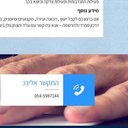
פעילות התנדבותית ופעילות צדקה וכיוצא בכך
.
מידע נוסף
אם ברצונכם לקבל ייעוץ , הכוונה ועזרה, מקצועיים ומיומני
דרכון ספרדי ולהרשמה – אנא צרו קשר עם עו"ד יהונתן גולן בטל.-5221313
התקשר אלינו:
054-5987144