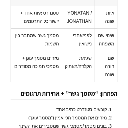
איות
YONATAN /
סטנדרט איות אחד +
שונה
JONATHAN
יישור כל התרגומים
שינוי שם
לפני/אחרי
מסמך גשר שמחבר בין
משפחה
נישואין
השמות
שם
שגיאת
מזהים מסמך עוגן +
הורה
הקלדה/תעתיק
מסמכי תמיכה מסודרים
שונה
הפתרון: “מסמך גשר” + אחידות תרגומים
קובעים סטנדרט כתיב אחד
מזהים את המסמך הכי אמין (“מסמך עוגן”)
בונים מסמך/מסמכי גשר שמסבירים את השינוי