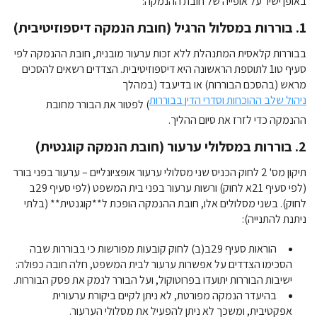
באופן ישיר על אופייה של חובת ההנמקה:
1. בוררות במסלול הרגיל (חובת הנמקה דיספוזיטיבית)
בבוררות קלאסית המתנהלת ללא זכות ערעור מובנית, חובת ההנמקה לפי
סעיף טו1 לתוספת הראשונה היא דיספוזיטיבית. הצדדים רשאים להסכים
מראש (בהסכם הבוררות) או בדיעבד (במהלך
ניהול שלב ההוכחות וסדרי הדין בבוררות
) לפטור את הבורר מחובת
ההנמקה כדי לזרז את סיום ההליך.
2. בוררות במסלולי ערעור (חובת הנמקה קוגנטית)
תיקון מס' 2 לחוק הכניס שני מסלולי ערעור אופציונליים – ערעור בפני בורר
(לפי סעיף 21א לחוק) ורשות ערעור בפני בית המשפט (לפי סעיף 29ב
לחוק). בשני מסלולים אלו, חובת ההנמקה הופכת ל**קוגנטית** (בלתי
ניתנת להתנייה):
הוראות סעיף 29ב(ב) לחוק קובעות מפורשות כי בבוררות שבה
הסכימו הצדדים על אפשרות ערעור לבית המשפט, חלה חובה כפולה:
ישיבות הבוררות יתועדו בפרוטוקול, ועל הבורר לנמק את פסק הבוררות.
בהיעדר הנמקה מפורטת, לא ניתן לקיים ביקורת ערעורית
אפקטיבית, ומשכך לא ניתן להפעיל את מסלולי הערעור.