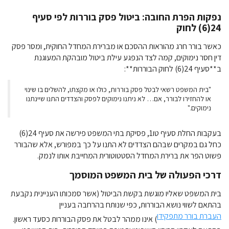
נפקות הפרת החובה: ביטול פסק בוררות לפי סעיף
24(6) לחוק
כאשר בורר חרג מהוראות ההסכם או מברירת המחדל החוקית, ומסר פסק
דין חסר נימוקים, קמה לצד הנפגע עילת ביטול מובהקת המעוגנת
ב**סעיף 24(6) לחוק הבוררות**:
"בית המשפט רשאי לבטל פסק בוררות, כולו או מקצתו, להשלים בו שינוי
או להחזירו לבורר, אם… לא ניתנו נימוקים לפסק והצדדים התנו שיינתנו
נימוקים."
בעקבות החלת סעיף טו1, פסיקת בתי המשפט פירשה את סעיף 24(6)
כחל גם במקרים שבהם הצדדים לא התנו על כך במפורש, אלא שהבורר
פשוט הפר את ברירת המחדל הסטטוטורית המחייבת אותו לנמק.
דרכי הפעולה של בית המשפט המוסמך
בית המשפט שאליו מוגשת בקשת הביטול (אשר סמכותו העניינית נקבעת
בהתאם לשווי נושא הבוררות, כפי שנותח בהרחבה בעניין
העברת בורר מתפקידו
) אינו ממהר לבטל את פסק הבוררות כסעד ראשון.