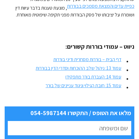
כפיית עדים והמצאת מסמכים בבוררות
, מונעת טענות בדבר עיוות דין
ושומרת על יציבותו של פסק הבוררות מפני תקיפה שיפוטית מאוחרת.
ניווט – עמודי בוררות קשורים:
דף הבית – בוררות מסחרית ודיני בוררות
עמוד 13: ניהול שלב ההוכחות וסדרי הדין בבוררות
עמוד 14: העברת בורר מתפקידו
עמוד 15: חובת הגילוי וניגוד עניינים של בורר
מלאו את הטופס / התקשרו 054-5987144