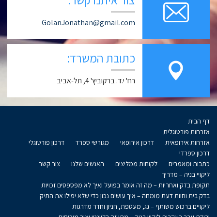
GolanJonathan@gmail.com
כתובת המשרד:
רח' י.ד. ברקוביץ' 4, תל-אביב
דף הבית
אזרחות פורטוגלית
אזרחות אירופאית
דרכון אירופאי
מגורשי ספרד
דרכון פורטוגלי
דרכון ספרדי
כתבות ומאמרים
לקוחות ממליצים
האנשים שלנו
צור קשר
ליקויי בניה – מדריך
תקופת בדק ואחריות – מה זה אומר בפועל ואיך לא מפספסים זכויות
בדק בית וחוות דעת מומחה – איך עושים נכון כדי שלא יפילו את התיק
ליקויים ברכוש משותף – גג, מעטפת, חניון וחדר מדרגות
ירידת ערך בעקבות ליקויי בניה – מתי זה רלוונטי ואיך מוכיחים