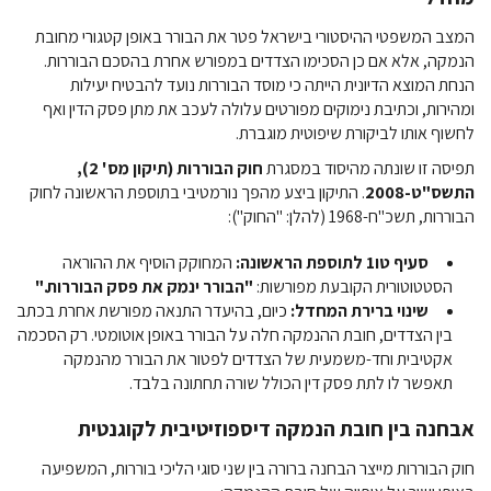
המצב המשפטי ההיסטורי בישראל פטר את הבורר באופן קטגורי מחובת
הנמקה, אלא אם כן הסכימו הצדדים במפורש אחרת בהסכם הבוררות.
הנחת המוצא הדיונית הייתה כי מוסד הבוררות נועד להבטיח יעילות
ומהירות, וכתיבת נימוקים מפורטים עלולה לעכב את מתן פסק הדין ואף
לחשוף אותו לביקורת שיפוטית מוגברת.
תפיסה זו שונתה מהיסוד במסגרת
חוק הבוררות (תיקון מס' 2),
התשס"ט-2008
. התיקון ביצע מהפך נורמטיבי בתוספת הראשונה לחוק
הבוררות, תשכ"ח-1968 (להלן: "החוק"):
סעיף טו1 לתוספת הראשונה:
המחוקק הוסיף את ההוראה
הסטטוטורית הקובעת מפורשות:
"הבורר ינמק את פסק הבוררות."
שינוי ברירת המחדל:
כיום, בהיעדר התנאה מפורשת אחרת בכתב
בין הצדדים, חובת ההנמקה חלה על הבורר באופן אוטומטי. רק הסכמה
אקטיבית וחד-משמעית של הצדדים לפטור את הבורר מהנמקה
תאפשר לו לתת פסק דין הכולל שורה תחתונה בלבד.
אבחנה בין חובת הנמקה דיספוזיטיבית לקוגנטית
חוק הבוררות מייצר הבחנה ברורה בין שני סוגי הליכי בוררות, המשפיעה