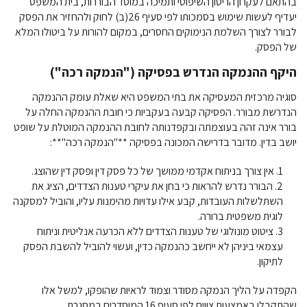
בהתאם לעקרון הריסון השיפוטי ותמיכה במוסד הבוררות, בית המשפט
יעדיף לעשות שימוש בסמכותו לפי סעיף 26(ב) לחוק ולהחזיר את הפסק
לבורר לצורך השלמת הנימוקים החסרים, במקום להורות על ביטולו המלא
של הפסק.
היקף ההנמקה הנדרש בפסיקה ("הנמקה רכה")
סוגיה מרכזית המעסיקה את בתי המשפט היא שאלת עומק ההנמקה
הנדרשת מבורר. הפסיקה קבעה בעקביות כי חובת ההנמקה החלה על
בורר אינה זהה בעוצמתה ובקפדנותה לחובת ההנמקה המוטלת על שופט
יושב בדין. מדובר בדרישה המכונה בפסיקה **"הנמקה רכה"**:
אין צורך בניתוח אקדמי ממושך של כל פסק דין ופסק דין שהוצג.
הבורר נדרש להראות כי בחן את עיקרי טענות הצדדים, הציג את
השתלשלות העובדות, קבע אילו עדויות מהימנות עליו, והוביל למסקנה
לוגית משפטית ברורה.
ציטוט מונולוגי של טענות הצדדים ללא הכרעה אנליטית וניתוח
עצמאי ביניהן לא ייחשב כהנמקה כדין, ועשוי להוביל להשבת הפסק
לתיקון.
הקפדה על הליך הנמקה מסודר וצמוד לראיות שהופקו, למשל אלו
שהתקבלו באמצעות צווים לפי סעיף 16 המוסדרים במסגרת